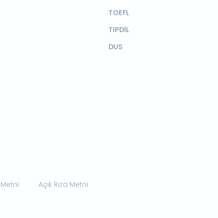
TOEFL
TIPDİL
DUS
 Metni
Açık Rıza Metni