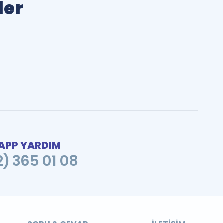
ler
PP YARDIM
2) 365 01 08