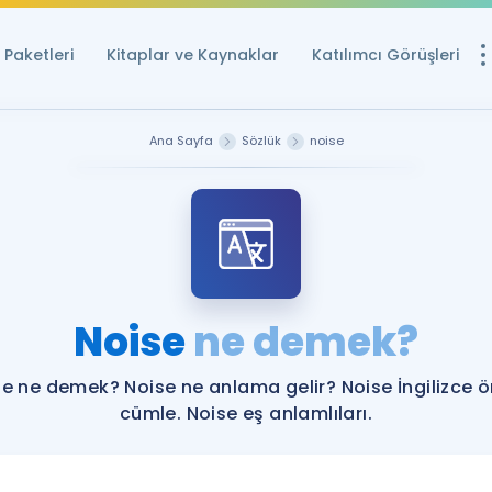
Paketleri
Kitaplar ve Kaynaklar
Katılımcı Görüşleri
Ücretsiz Kayna
Ana Sayfa
Sözlük
noise
YDS ve YÖKDİL içi
Sözlük
İngilizce Sınavları
Puan Hesapla
Noise
ne demek?
YDS ve YÖKDİL P
Remz
Rehberlik Aracı
e ne demek? Noise ne anlama gelir? Noise İngilizce 
YDS ve YÖKDİL'e H
cümle. Noise eş anlamlıları.
ÖSYM Sınav Ta
Tüm ÖSYM Sınavl