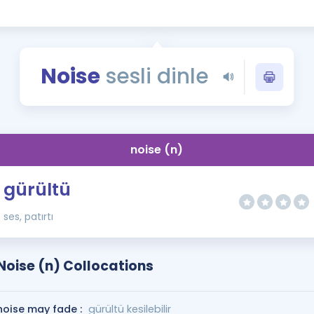
Kampanyalar
Eğitim ve Kitaplar
Blog
Noise
sesli dinle
YDS - YÖKDİL Tüm S
İngilizce Gram
İngilizce Gramer
noise (n)
gürültü
ses, patırtı
Noise (n) Collocations
noise may fade :
gürültü kesilebilir