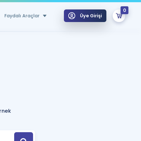
0
Faydalı Araçlar
Üye Girişi
klar
n Ücretsiz Kaynaklar
 için Özel Sözlük
Sepetin Şu An Boş.
ma
uan Hesaplama Aracı
i Hoca ile seni sınava hazırlayacak onlarca eğitim seni bekliyor!
Şifremi Hatırlamıyorum
GİRİŞ YAP
örnek
azırlananlar için Öneriler
kvimi
ÜYE DEĞİLİM
arı Tek Takvimde