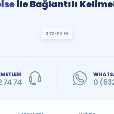
ise
ile Bağlantılı Kelime
anti-noise
ZMETLERİ
WHATSA
 74 74
0 (53