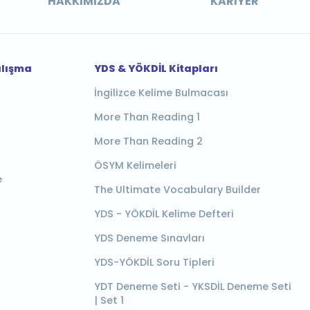
HAKKIMIZDA
KARIYER
alışma
YDS & YÖKDİL Kitapları
İngilizce Kelime Bulmacası
More Than Reading 1
More Than Reading 2
ÖSYM Kelimeleri
e
The Ultimate Vocabulary Builder
YDS - YÖKDİL Kelime Defteri
YDS Deneme Sınavları
YDS-YÖKDİL Soru Tipleri
YDT Deneme Seti - YKSDİL Deneme Seti
| Set 1