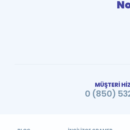
No
MÜŞTERİ Hİ
0 (850) 532