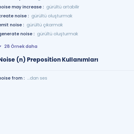
noise may increase :
gürültü artabilir
create noise :
gürültü oluşturmak
emit noise :
gürültü çıkarmak
generate noise :
gürültü oluşturmak
28 Örnek daha
Noise (n) Preposition Kullanımları
noise from :
…dan ses