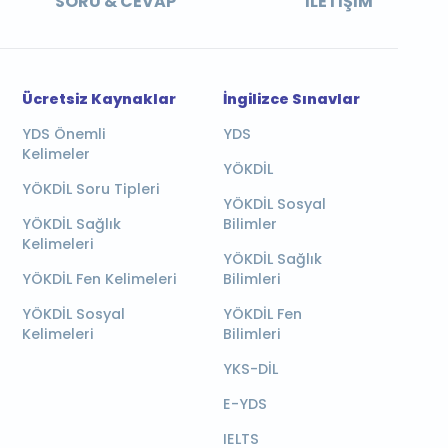
SORU & CEVAP
İLETIŞIM
Ücretsiz Kaynaklar
İngilizce Sınavlar
YDS Önemli
YDS
Kelimeler
YÖKDİL
YÖKDİL Soru Tipleri
YÖKDİL Sosyal
YÖKDİL Sağlık
Bilimler
Kelimeleri
YÖKDİL Sağlık
YÖKDİL Fen Kelimeleri
Bilimleri
YÖKDİL Sosyal
YÖKDİL Fen
Kelimeleri
Bilimleri
YKS-DİL
E-YDS
IELTS