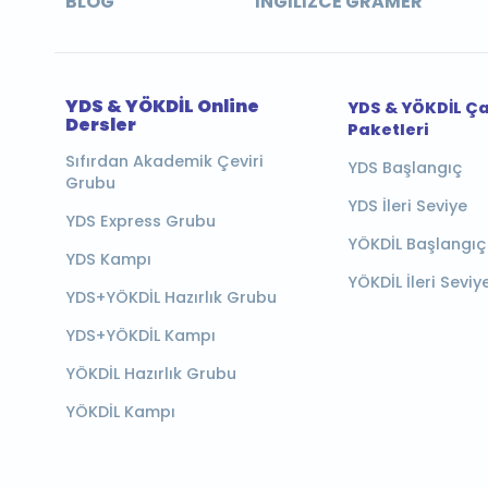
BLOG
İNGILIZCE GRAMER
YDS & YÖKDİL Online
YDS & YÖKDİL Ç
Dersler
Paketleri
Sıfırdan Akademik Çeviri
YDS Başlangıç
Grubu
YDS İleri Seviye
YDS Express Grubu
YÖKDİL Başlangıç
YDS Kampı
YÖKDİL İleri Seviy
YDS+YÖKDİL Hazırlık Grubu
YDS+YÖKDİL Kampı
YÖKDİL Hazırlık Grubu
YÖKDİL Kampı