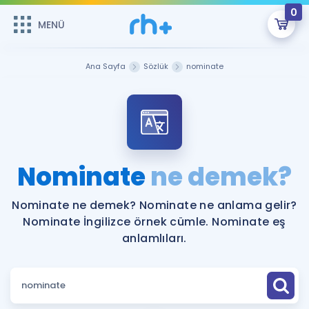
0
MENÜ
MENÜ
Üye Girişi
Ana Sayfa
Sözlük
nominate
Online Dersler
Sepetin Şu An Boş.
Çalışma Paketleri
Remzi Hoca ile seni sınava hazırlayacak onlarca eğitim seni
bekliyor!
Kitaplar ve Kaynaklar
GİRİŞ YAP
Nominate
ne demek?
Katılımcı Görüşleri
Şifremi Hatırlamıyorum
Nominate ne demek? Nominate ne anlama gelir?
Nominate İngilizce örnek cümle. Nominate eş
ÜYE DEĞİLİM
Faydalı Araçlar
anlamlıları.
Ücretsiz Kaynaklar
Blog
İngilizce Gramer
Hakkımızda
Kariyer
Sözlük
Soru & Cevap
İletişim