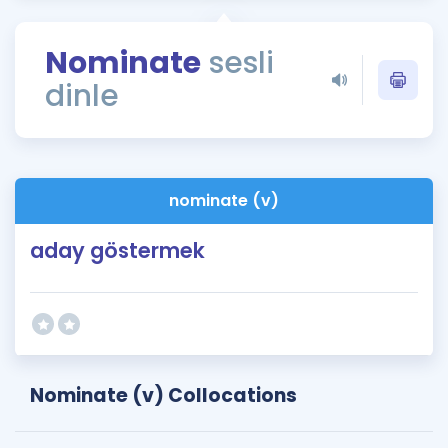
Puan Hesaplama
Nominate
sesli
Rehberlik Aracı
dinle
ÖSYM Sınav Takvimi
Kampanyalar
Blog
nominate (v)
İngilizce Gramer
aday göstermek
Nominate (v) Collocations