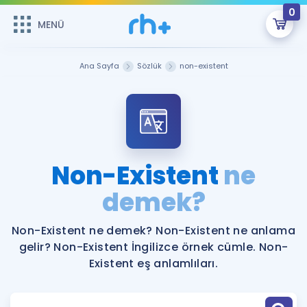
0
MENÜ
MENÜ
Üye Girişi
Ana Sayfa
Sözlük
non-existent
Online Dersler
Sepetin Şu An Boş.
Çalışma Paketleri
Remzi Hoca ile seni sınava hazırlayacak onlarca eğitim seni
bekliyor!
Kitaplar ve Kaynaklar
GİRİŞ YAP
Non-Existent
ne
Katılımcı Görüşleri
demek?
Şifremi Hatırlamıyorum
ÜYE DEĞİLİM
Faydalı Araçlar
Non-Existent ne demek? Non-Existent ne anlama
gelir? Non-Existent İngilizce örnek cümle. Non-
Ücretsiz Kaynaklar
Blog
İngilizce Gramer
Existent eş anlamlıları.
Hakkımızda
Kariyer
Sözlük
Soru & Cevap
İletişim