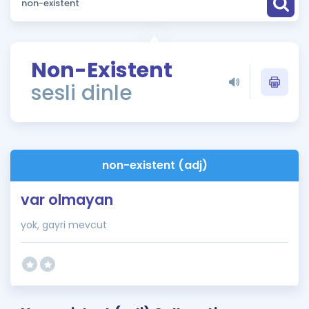
Puan Hesaplama
Rehberlik Aracı
Non-Existent
ÖSYM Sınav Takvimi
sesli dinle
Kampanyalar
Blog
non-existent (adj)
İngilizce Gramer
var olmayan
yok, gayri mevcut