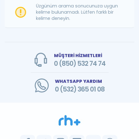
Puan Hesaplama
Üzgünüm arama sonucunuza uygun
kelime bulunamadı. Lütfen farklı bir
kelime deneyin.
Rehberlik Aracı
ÖSYM Sınav Takvimi
Kampanyalar
MÜŞTERİ HİZMETLERİ
Blog
0 (850) 532 74 74
İngilizce Gramer
WHATSAPP YARDIM
0 (532) 365 01 08