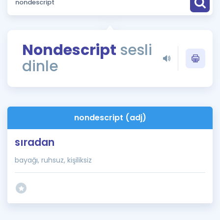
Puan Hesaplama
Rehberlik Aracı
Nondescript
sesli
ÖSYM Sınav Takvimi
dinle
Kampanyalar
Blog
nondescript (adj)
İngilizce Gramer
sıradan
bayağı, ruhsuz, kişiliksiz