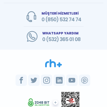
MÜŞTERİ HİZMETLERİ
0 (850) 532 74 74
WHATSAPP YARDIM
0 (532) 365 01 08