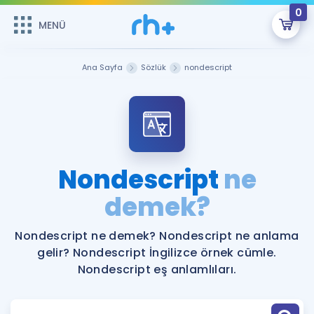
0
MENÜ
MENÜ
Üye Girişi
Ana Sayfa
Sözlük
nondescript
Online Dersler
Sepetin Şu An Boş.
Çalışma Paketleri
Remzi Hoca ile seni sınava hazırlayacak onlarca eğitim seni
bekliyor!
Kitaplar ve Kaynaklar
GİRİŞ YAP
Nondescript
ne
Katılımcı Görüşleri
demek?
Şifremi Hatırlamıyorum
ÜYE DEĞİLİM
Faydalı Araçlar
Nondescript ne demek? Nondescript ne anlama
gelir? Nondescript İngilizce örnek cümle.
Ücretsiz Kaynaklar
Blog
İngilizce Gramer
Nondescript eş anlamlıları.
Hakkımızda
Kariyer
Sözlük
Soru & Cevap
İletişim