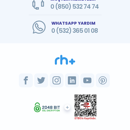
0 (850) 532 74 74
WHATSAPP YARDIM
0 (532) 365 01 08