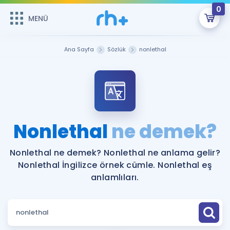
0
MENÜ
MENÜ
Üye Girişi
Ana Sayfa
Sözlük
nonlethal
Online Dersler
Sepetin Şu An Boş.
Çalışma Paketleri
Remzi Hoca ile seni sınava hazırlayacak onlarca eğitim seni
bekliyor!
Kitaplar ve Kaynaklar
GİRİŞ YAP
Nonlethal
ne demek?
Katılımcı Görüşleri
Şifremi Hatırlamıyorum
Nonlethal ne demek? Nonlethal ne anlama gelir?
Nonlethal İngilizce örnek cümle. Nonlethal eş
ÜYE DEĞİLİM
Faydalı Araçlar
anlamlıları.
Ücretsiz Kaynaklar
Blog
İngilizce Gramer
Hakkımızda
Kariyer
Sözlük
Soru & Cevap
İletişim