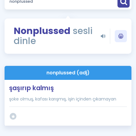
Puan Hesaplama
Rehberlik Aracı
Nonplussed
sesli
ÖSYM Sınav Takvimi
dinle
Kampanyalar
Blog
nonplussed (adj)
İngilizce Gramer
şaşırıp kalmış
şoke olmuş, kafası karışmış, işin içinden çıkamayan