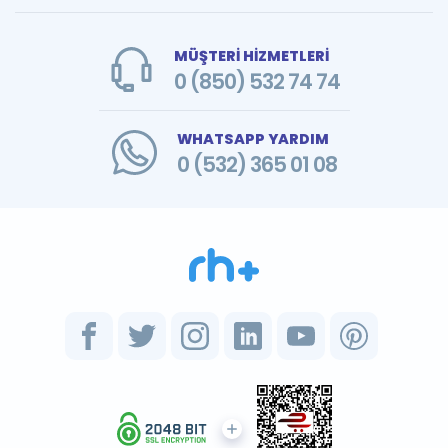
MÜŞTERİ HİZMETLERİ
0 (850) 532 74 74
WHATSAPP YARDIM
0 (532) 365 01 08