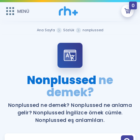
0
MENÜ
MENÜ
Üye Girişi
Ana Sayfa
Sözlük
nonplussed
Online Dersler
Sepetin Şu An Boş.
Çalışma Paketleri
Remzi Hoca ile seni sınava hazırlayacak onlarca eğitim seni
bekliyor!
Kitaplar ve Kaynaklar
GİRİŞ YAP
Nonplussed
ne
Katılımcı Görüşleri
demek?
Şifremi Hatırlamıyorum
ÜYE DEĞİLİM
Faydalı Araçlar
Nonplussed ne demek? Nonplussed ne anlama
gelir? Nonplussed İngilizce örnek cümle.
Ücretsiz Kaynaklar
Blog
İngilizce Gramer
Nonplussed eş anlamlıları.
Hakkımızda
Kariyer
Sözlük
Soru & Cevap
İletişim