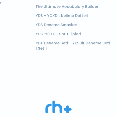
e
The Ultimate Vocabulary Builder
YDS - YÖKDİL Kelime Defteri
YDS Deneme Sınavları
YDS-YÖKDİL Soru Tipleri
YDT Deneme Seti - YKSDİL Deneme Seti
| Set 1