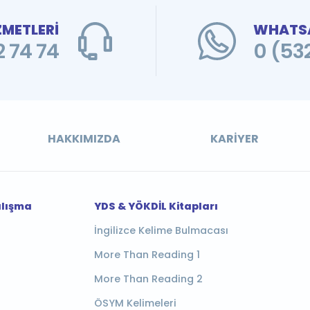
ZMETLERİ
WHATSA
 74 74
0 (53
HAKKIMIZDA
KARIYER
alışma
YDS & YÖKDİL Kitapları
İngilizce Kelime Bulmacası
More Than Reading 1
More Than Reading 2
ÖSYM Kelimeleri