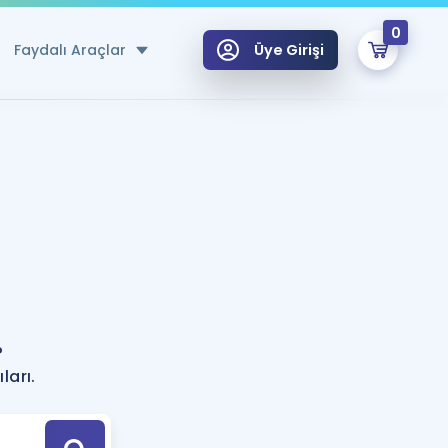
0
Faydalı Araçlar
Üye Girişi
klar
n Ücretsiz Kaynaklar
 için Özel Sözlük
Sepetin Şu An Boş.
ma
uan Hesaplama Aracı
i Hoca ile seni sınava hazırlayacak onlarca eğitim seni bekliyor!
Şifremi Hatırlamıyorum
GİRİŞ YAP
?
azırlananlar için Öneriler
ları.
kvimi
ÜYE DEĞİLİM
arı Tek Takvimde