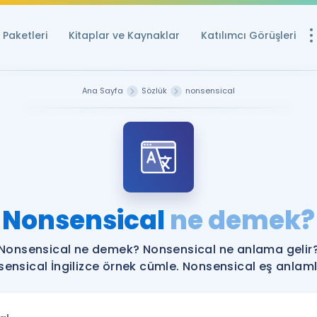
Paketleri
Kitaplar ve Kaynaklar
Katılımcı Görüşleri
Ücretsiz Kayna
Ana Sayfa
Sözlük
nonsensical
YDS ve YÖKDİL içi
Sözlük
İngilizce Sınavları
Puan Hesapla
Nonsensical
ne demek?
YDS ve YÖKDİL P
Remz
Rehberlik Aracı
Nonsensical ne demek? Nonsensical ne anlama gelir
YDS ve YÖKDİL'e H
ensical İngilizce örnek cümle. Nonsensical eş anlamlı
ÖSYM Sınav Ta
Tüm ÖSYM Sınavl