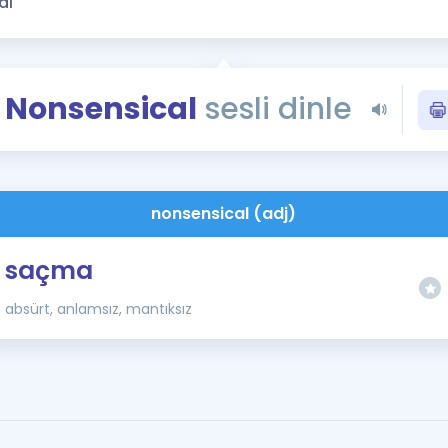
Kampanyalar
Eğitim ve Kitaplar
Blog
Nonsensical
sesli dinle
YDS - YÖKDİL Tüm S
İngilizce Gram
İngilizce Gramer
nonsensical (adj)
saçma
absürt, anlamsız, mantıksız