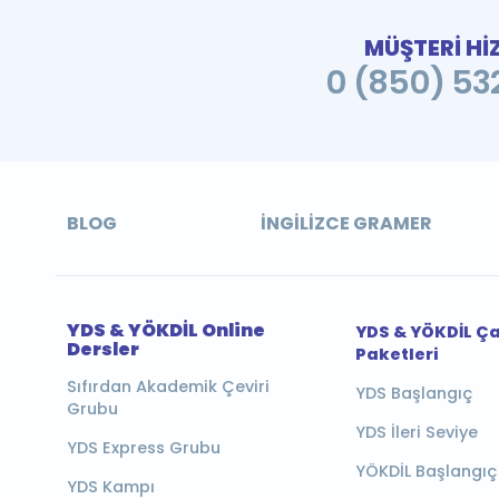
MÜŞTERİ Hİ
0 (850) 532
BLOG
İNGILIZCE GRAMER
YDS & YÖKDİL Online
YDS & YÖKDİL Ç
Dersler
Paketleri
Sıfırdan Akademik Çeviri
YDS Başlangıç
Grubu
YDS İleri Seviye
YDS Express Grubu
YÖKDİL Başlangıç
YDS Kampı