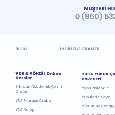
MÜŞTERİ Hİ
0 (850) 532
BLOG
İNGILIZCE GRAMER
YDS & YÖKDİL Online
YDS & YÖKDİL Ç
Dersler
Paketleri
Sıfırdan Akademik Çeviri
YDS Başlangıç
Grubu
YDS İleri Seviye
YDS Express Grubu
YÖKDİL Başlangıç
YDS Kampı