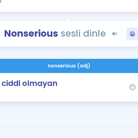
Kampanyalar
Eğitim ve Kitaplar
Blog
Nonserious
sesli dinle
YDS - YÖKDİL Tüm S
İngilizce Gram
İngilizce Gramer
nonserious (adj)
ciddi olmayan