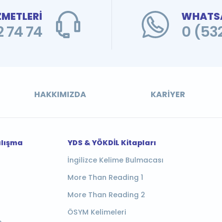
ZMETLERİ
WHATSA
 74 74
0 (53
HAKKIMIZDA
KARIYER
alışma
YDS & YÖKDİL Kitapları
İngilizce Kelime Bulmacası
More Than Reading 1
More Than Reading 2
ÖSYM Kelimeleri