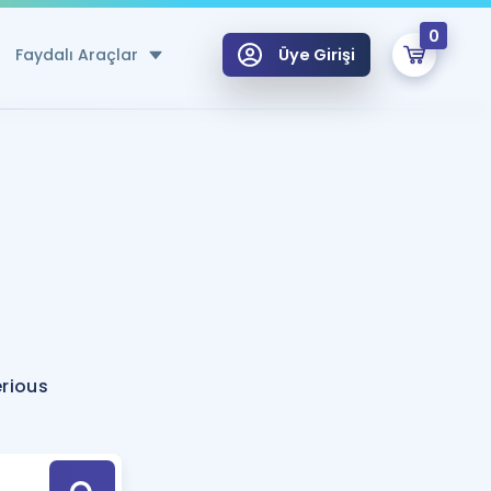
0
Faydalı Araçlar
Üye Girişi
klar
n Ücretsiz Kaynaklar
 için Özel Sözlük
Sepetin Şu An Boş.
ma
uan Hesaplama Aracı
i Hoca ile seni sınava hazırlayacak onlarca eğitim seni bekliyor!
Şifremi Hatırlamıyorum
GİRİŞ YAP
rious
azırlananlar için Öneriler
kvimi
ÜYE DEĞİLİM
arı Tek Takvimde