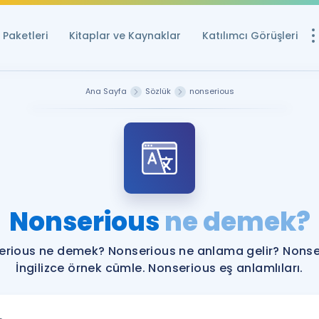
Paketleri
Kitaplar ve Kaynaklar
Katılımcı Görüşleri
Ücretsiz Kayna
Ana Sayfa
Sözlük
nonserious
YDS ve YÖKDİL içi
Sözlük
İngilizce Sınavları
Puan Hesapla
Nonserious
ne demek?
YDS ve YÖKDİL P
Remz
Rehberlik Aracı
erious ne demek? Nonserious ne anlama gelir? Nonse
YDS ve YÖKDİL'e H
İngilizce örnek cümle. Nonserious eş anlamlıları.
ÖSYM Sınav Ta
Tüm ÖSYM Sınavl