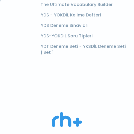
e
The Ultimate Vocabulary Builder
YDS - YÖKDİL Kelime Defteri
YDS Deneme Sınavları
YDS-YÖKDİL Soru Tipleri
YDT Deneme Seti - YKSDİL Deneme Seti
| Set 1