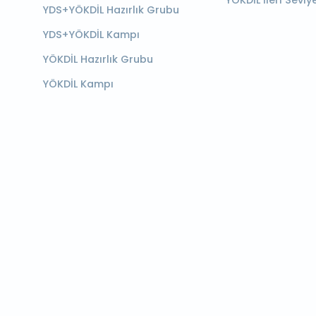
YÖKDİL İleri Seviy
YDS+YÖKDİL Hazırlık Grubu
YDS+YÖKDİL Kampı
YÖKDİL Hazırlık Grubu
YÖKDİL Kampı