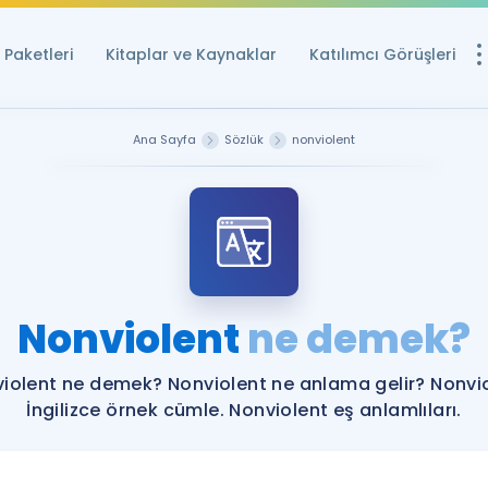
Paketleri
Kitaplar ve Kaynaklar
Katılımcı Görüşleri
Ücretsiz Kayna
Ana Sayfa
Sözlük
nonviolent
YDS ve YÖKDİL içi
Sözlük
İngilizce Sınavları
Puan Hesapla
Nonviolent
ne demek?
YDS ve YÖKDİL P
Remz
Rehberlik Aracı
iolent ne demek? Nonviolent ne anlama gelir? Nonvi
YDS ve YÖKDİL'e H
İngilizce örnek cümle. Nonviolent eş anlamlıları.
ÖSYM Sınav Ta
Tüm ÖSYM Sınavl