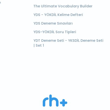
e
The Ultimate Vocabulary Builder
YDS - YÖKDİL Kelime Defteri
YDS Deneme Sınavları
YDS-YÖKDİL Soru Tipleri
YDT Deneme Seti - YKSDİL Deneme Seti
| Set 1