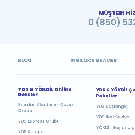
MÜŞTERİ Hİ
0 (850) 532
BLOG
İNGILIZCE GRAMER
YDS & YÖKDİL Online
YDS & YÖKDİL Ç
Dersler
Paketleri
Sıfırdan Akademik Çeviri
YDS Başlangıç
Grubu
YDS İleri Seviye
YDS Express Grubu
YÖKDİL Başlangıç
YDS Kampı