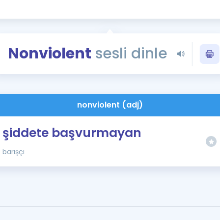
Kampanyalar
Eğitim ve Kitaplar
Blog
Nonviolent
sesli dinle
YDS - YÖKDİL Tüm S
İngilizce Gram
İngilizce Gramer
nonviolent (adj)
şiddete başvurmayan
barışçı