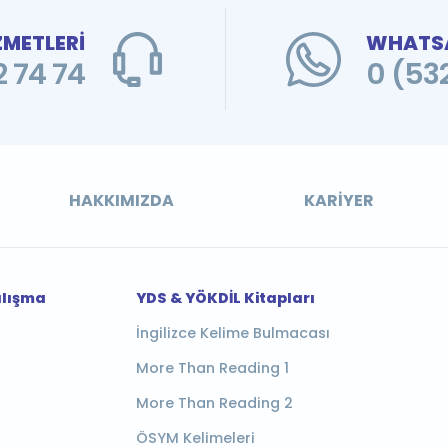
ZMETLERİ
WHATSA
 74 74
0 (53
HAKKIMIZDA
KARIYER
alışma
YDS & YÖKDİL Kitapları
İngilizce Kelime Bulmacası
More Than Reading 1
More Than Reading 2
ÖSYM Kelimeleri