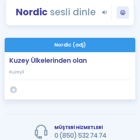
Puan Hesaplama
Nordic
sesli dinle
Rehberlik Aracı
ÖSYM Sınav Takvimi
Nordic (adj)
Kampanyalar
Kuzey Ülkelerinden olan
Blog
Kuzeyli
İngilizce Gramer
MÜŞTERİ HİZMETLERİ
0 (850) 532 74 74