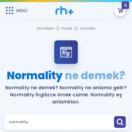
0
MENÜ
MENÜ
Üye Girişi
Ana Sayfa
Sözlük
normality
Online Dersler
Sepetin Şu An Boş.
Çalışma Paketleri
Remzi Hoca ile seni sınava hazırlayacak onlarca eğitim seni
bekliyor!
Kitaplar ve Kaynaklar
GİRİŞ YAP
Normality
ne demek?
Katılımcı Görüşleri
Şifremi Hatırlamıyorum
Normality ne demek? Normality ne anlama gelir?
Normality İngilizce örnek cümle. Normality eş
ÜYE DEĞİLİM
Faydalı Araçlar
anlamlıları.
Ücretsiz Kaynaklar
Blog
İngilizce Gramer
Hakkımızda
Kariyer
Sözlük
Soru & Cevap
İletişim