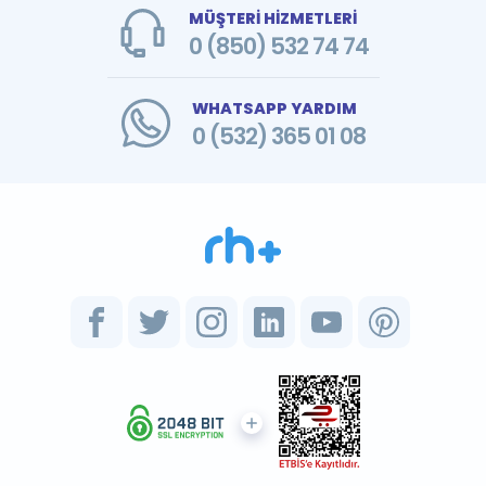
MÜŞTERİ HİZMETLERİ
0 (850) 532 74 74
WHATSAPP YARDIM
0 (532) 365 01 08