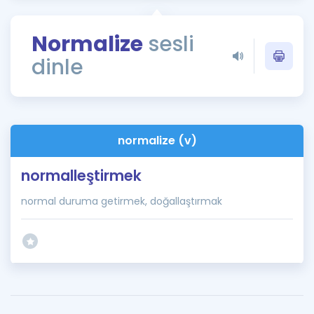
Puan Hesaplama
Normalize
sesli
Rehberlik Aracı
dinle
ÖSYM Sınav Takvimi
Kampanyalar
Blog
normalize (v)
İngilizce Gramer
normalleştirmek
normal duruma getirmek, doğallaştırmak