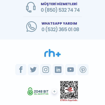
MÜŞTERİ HİZMETLERİ
0 (850) 532 74 74
WHATSAPP YARDIM
0 (532) 365 01 08