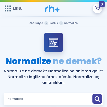
0
MENÜ
MENÜ
Üye Girişi
Ana Sayfa
Sözlük
normalize
Online Dersler
Sepetin Şu An Boş.
Çalışma Paketleri
Remzi Hoca ile seni sınava hazırlayacak onlarca eğitim seni
bekliyor!
Kitaplar ve Kaynaklar
GİRİŞ YAP
Normalize
ne demek?
Katılımcı Görüşleri
Şifremi Hatırlamıyorum
Normalize ne demek? Normalize ne anlama gelir?
Normalize İngilizce örnek cümle. Normalize eş
ÜYE DEĞİLİM
Faydalı Araçlar
anlamlıları.
Ücretsiz Kaynaklar
Blog
İngilizce Gramer
Hakkımızda
Kariyer
Sözlük
Soru & Cevap
İletişim