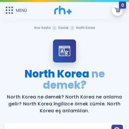
0
MENÜ
MENÜ
Üye Girişi
Ana Sayfa
Sözlük
North Korea
Online Dersler
Sepetin Şu An Boş.
Çalışma Paketleri
Remzi Hoca ile seni sınava hazırlayacak onlarca eğitim seni
bekliyor!
Kitaplar ve Kaynaklar
GİRİŞ YAP
North Korea
ne
Katılımcı Görüşleri
demek?
Şifremi Hatırlamıyorum
ÜYE DEĞİLİM
Faydalı Araçlar
North Korea ne demek? North Korea ne anlama
gelir? North Korea İngilizce örnek cümle. North
Ücretsiz Kaynaklar
Blog
İngilizce Gramer
Korea eş anlamlıları.
Hakkımızda
Kariyer
Sözlük
Soru & Cevap
İletişim