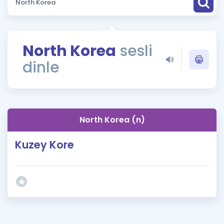
Puan Hesaplama
Rehberlik Aracı
North Korea
sesli
ÖSYM Sınav Takvimi
dinle
Kampanyalar
Blog
North Korea (n)
İngilizce Gramer
Kuzey Kore