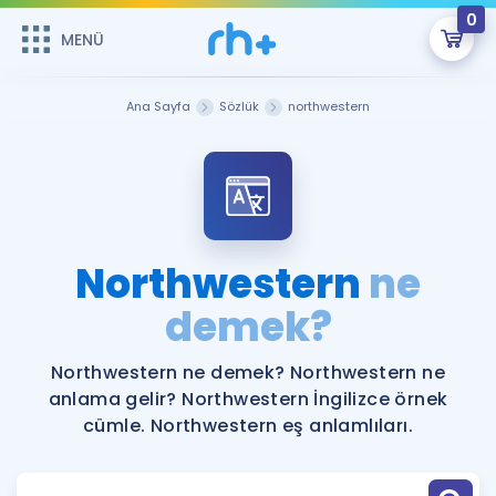
0
MENÜ
MENÜ
Üye Girişi
Ana Sayfa
Sözlük
northwestern
Online Dersler
Sepetin Şu An Boş.
Çalışma Paketleri
Remzi Hoca ile seni sınava hazırlayacak onlarca eğitim seni
bekliyor!
Kitaplar ve Kaynaklar
GİRİŞ YAP
Northwestern
ne
Katılımcı Görüşleri
demek?
Şifremi Hatırlamıyorum
ÜYE DEĞİLİM
Faydalı Araçlar
Northwestern ne demek? Northwestern ne
anlama gelir? Northwestern İngilizce örnek
Ücretsiz Kaynaklar
Blog
İngilizce Gramer
cümle. Northwestern eş anlamlıları.
Hakkımızda
Kariyer
Sözlük
Soru & Cevap
İletişim