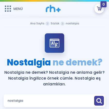
0
MENÜ
MENÜ
Üye Girişi
Ana Sayfa
Sözlük
nostalgia
Online Dersler
Sepetin Şu An Boş.
Çalışma Paketleri
Remzi Hoca ile seni sınava hazırlayacak onlarca eğitim seni
bekliyor!
Kitaplar ve Kaynaklar
GİRİŞ YAP
Nostalgia
ne demek?
Katılımcı Görüşleri
Şifremi Hatırlamıyorum
Nostalgia ne demek? Nostalgia ne anlama gelir?
Nostalgia İngilizce örnek cümle. Nostalgia eş
ÜYE DEĞİLİM
Faydalı Araçlar
anlamlıları.
Ücretsiz Kaynaklar
Blog
İngilizce Gramer
Hakkımızda
Kariyer
Sözlük
Soru & Cevap
İletişim