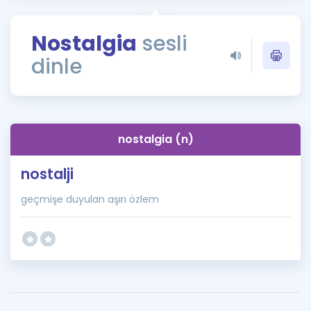
Puan Hesaplama
Nostalgia
sesli
Rehberlik Aracı
dinle
ÖSYM Sınav Takvimi
Kampanyalar
Blog
nostalgia (n)
İngilizce Gramer
nostalji
geçmişe duyulan aşırı özlem