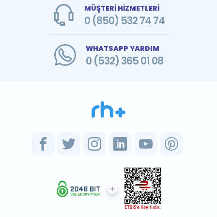
MÜŞTERİ HİZMETLERİ
0 (850) 532 74 74
WHATSAPP YARDIM
0 (532) 365 01 08