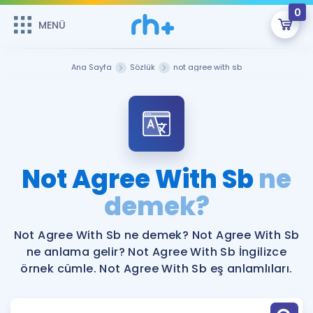
0
MENÜ
MENÜ
Üye Girişi
Ana Sayfa
Sözlük
not agree with sb
Online Dersler
Sepetin Şu An Boş.
Çalışma Paketleri
Remzi Hoca ile seni sınava hazırlayacak onlarca eğitim seni
bekliyor!
Kitaplar ve Kaynaklar
GİRİŞ YAP
Not Agree With Sb
ne
Katılımcı Görüşleri
demek?
Şifremi Hatırlamıyorum
ÜYE DEĞİLİM
Faydalı Araçlar
Not Agree With Sb ne demek? Not Agree With Sb
ne anlama gelir? Not Agree With Sb İngilizce
Ücretsiz Kaynaklar
Blog
İngilizce Gramer
örnek cümle. Not Agree With Sb eş anlamlıları.
Hakkımızda
Kariyer
Sözlük
Soru & Cevap
İletişim