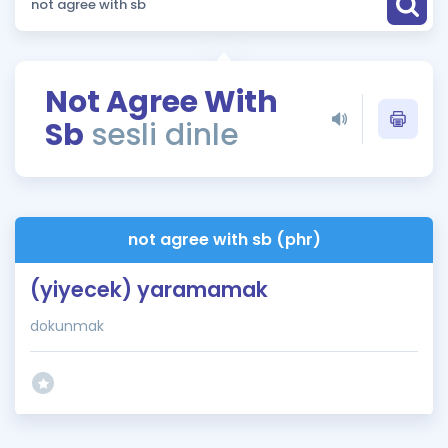
Puan Hesaplama
Rehberlik Aracı
Not Agree With
ÖSYM Sınav Takvimi
Sb
sesli dinle
Kampanyalar
Blog
not agree with sb (phr)
İngilizce Gramer
(yiyecek) yaramamak
dokunmak