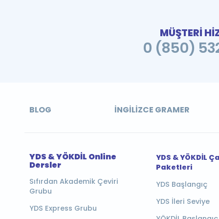
MÜŞTERİ Hİ
0 (850) 532
BLOG
İNGILIZCE GRAMER
YDS & YÖKDİL Online
YDS & YÖKDİL Ç
Dersler
Paketleri
Sıfırdan Akademik Çeviri
YDS Başlangıç
Grubu
YDS İleri Seviye
YDS Express Grubu
YÖKDİL Başlangıç