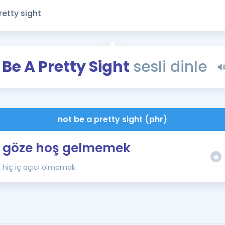
Kampanyalar
Eğitim ve Kitaplar
Blog
YDS - YÖKDİL Tüm S
 Be A Pretty Sight
sesli dinle
İngilizce Gram
İngilizce Gramer
not be a pretty sight (phr)
göze hoş gelmemek
hiç iç açıcı olmamak