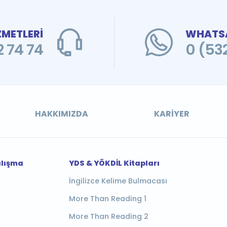
ZMETLERİ
WHATSA
 74 74
0 (53
HAKKIMIZDA
KARIYER
alışma
YDS & YÖKDİL Kitapları
İngilizce Kelime Bulmacası
More Than Reading 1
More Than Reading 2