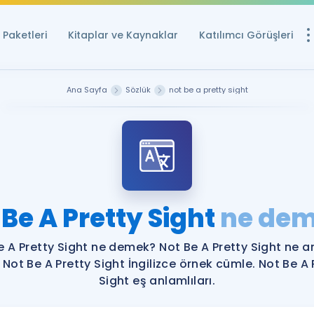
Paketleri
Kitaplar ve Kaynaklar
Katılımcı Görüşleri
Ücretsiz Kayna
Ana Sayfa
Sözlük
not be a pretty sight
YDS ve YÖKDİL içi
Sözlük
İngilizce Sınavları
Puan Hesapla
 Be A Pretty Sight
ne de
YDS ve YÖKDİL P
Remz
Rehberlik Aracı
e A Pretty Sight ne demek? Not Be A Pretty Sight ne 
YDS ve YÖKDİL'e H
? Not Be A Pretty Sight İngilizce örnek cümle. Not Be A 
Sight eş anlamlıları.
ÖSYM Sınav Ta
Tüm ÖSYM Sınavl