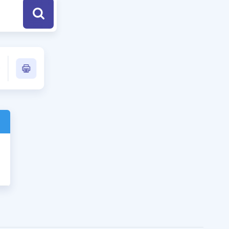
a Özel Fırsatlar
ınavlarla İlgili Haberler
er
 ve Konu Anlatımı