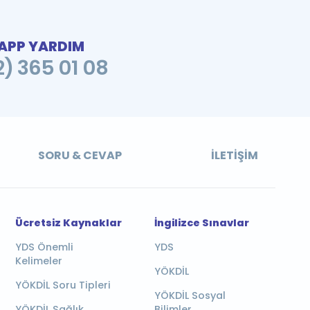
PP YARDIM
2) 365 01 08
SORU & CEVAP
İLETIŞIM
Ücretsiz Kaynaklar
İngilizce Sınavlar
YDS Önemli
YDS
Kelimeler
YÖKDİL
YÖKDİL Soru Tipleri
YÖKDİL Sosyal
YÖKDİL Sağlık
Bilimler