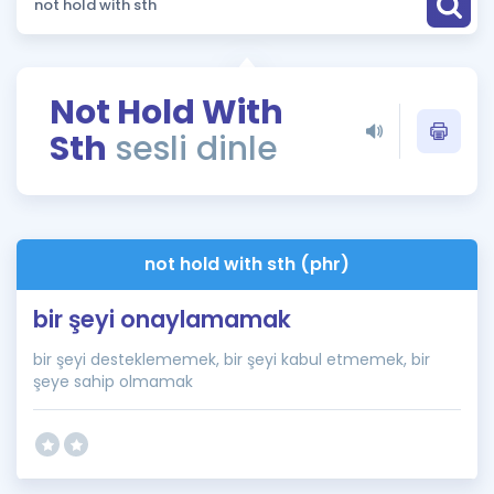
Puan Hesaplama
Rehberlik Aracı
Not Hold With
ÖSYM Sınav Takvimi
Sth
sesli dinle
Kampanyalar
Blog
not hold with sth (phr)
İngilizce Gramer
bir şeyi onaylamamak
bir şeyi desteklememek, bir şeyi kabul etmemek, bir
şeye sahip olmamak