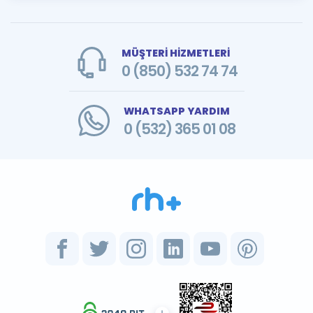
MÜŞTERİ HİZMETLERİ
0 (850) 532 74 74
WHATSAPP YARDIM
0 (532) 365 01 08