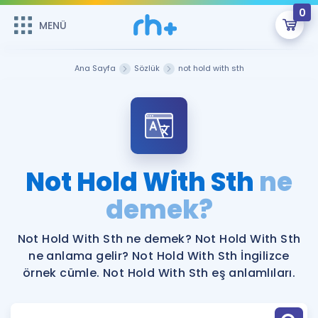
0
MENÜ
MENÜ
Üye Girişi
Ana Sayfa
Sözlük
not hold with sth
Online Dersler
Sepetin Şu An Boş.
Çalışma Paketleri
Remzi Hoca ile seni sınava hazırlayacak onlarca eğitim seni
bekliyor!
Kitaplar ve Kaynaklar
GİRİŞ YAP
Not Hold With Sth
ne
Katılımcı Görüşleri
demek?
Şifremi Hatırlamıyorum
ÜYE DEĞİLİM
Faydalı Araçlar
Not Hold With Sth ne demek? Not Hold With Sth
ne anlama gelir? Not Hold With Sth İngilizce
Ücretsiz Kaynaklar
Blog
İngilizce Gramer
örnek cümle. Not Hold With Sth eş anlamlıları.
Hakkımızda
Kariyer
Sözlük
Soru & Cevap
İletişim