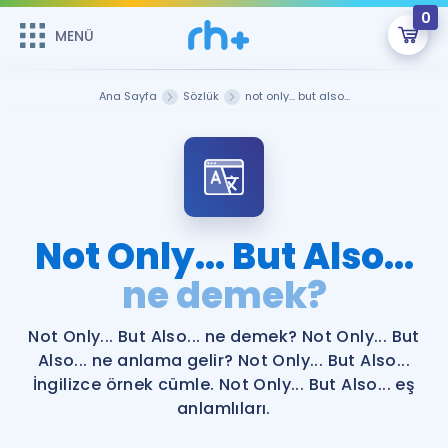
0
MENÜ
MENÜ
Üye Girişi
Ana Sayfa
Sözlük
not only... but also...
Online Dersler
Sepetin Şu An Boş.
Çalışma Paketleri
Remzi Hoca ile seni sınava hazırlayacak onlarca eğitim seni
bekliyor!
Kitaplar ve Kaynaklar
GİRİŞ YAP
Not Only... But Also...
Katılımcı Görüşleri
ne demek?
Şifremi Hatırlamıyorum
ÜYE DEĞİLİM
Faydalı Araçlar
Not Only... But Also... ne demek? Not Only... But
Also... ne anlama gelir? Not Only... But Also...
Ücretsiz Kaynaklar
Blog
İngilizce Gramer
İngilizce örnek cümle. Not Only... But Also... eş
anlamlıları.
Hakkımızda
Kariyer
Sözlük
Soru & Cevap
İletişim