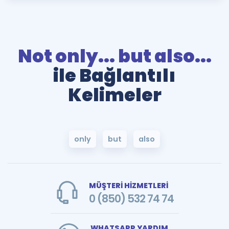
Not only... but also...
ile Bağlantılı
Kelimeler
only
but
also
MÜŞTERİ HİZMETLERİ
0 (850) 532 74 74
WHATSAPP YARDIM