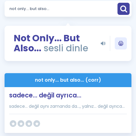
Puan Hesaplama
Rehberlik Aracı
ÖSYM Sınav Takvimi
Not Only... But
Also...
sesli dinle
Kampanyalar
Blog
İngilizce Gramer
not only... but also... (corr)
sadece... değil ayrıca...
sadece... değil aynı zamanda da..., yalnız... değil ayrıca...