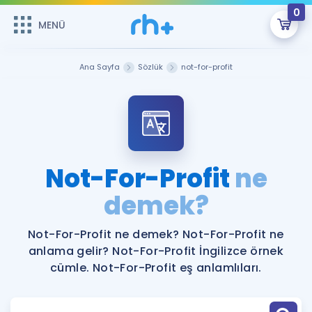
0
MENÜ
MENÜ
Üye Girişi
Ana Sayfa
Sözlük
not-for-profit
Online Dersler
Sepetin Şu An Boş.
Çalışma Paketleri
Remzi Hoca ile seni sınava hazırlayacak onlarca eğitim seni
bekliyor!
Kitaplar ve Kaynaklar
GİRİŞ YAP
Not-For-Profit
ne
Katılımcı Görüşleri
demek?
Şifremi Hatırlamıyorum
ÜYE DEĞİLİM
Faydalı Araçlar
Not-For-Profit ne demek? Not-For-Profit ne
anlama gelir? Not-For-Profit İngilizce örnek
Ücretsiz Kaynaklar
Blog
İngilizce Gramer
cümle. Not-For-Profit eş anlamlıları.
Hakkımızda
Kariyer
Sözlük
Soru & Cevap
İletişim