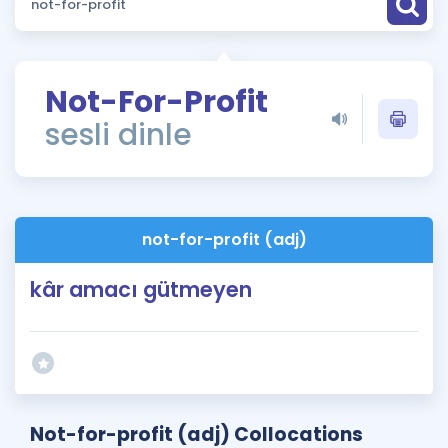
Puan Hesaplama
Rehberlik Aracı
Not-For-Profit
ÖSYM Sınav Takvimi
sesli dinle
Kampanyalar
Blog
not-for-profit (adj)
İngilizce Gramer
kâr amacı gütmeyen
Not-for-profit (adj) Collocations