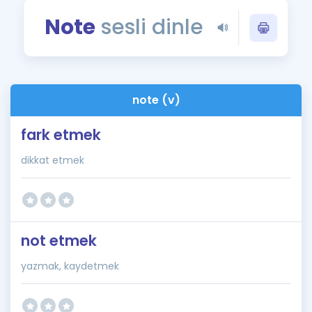
Puan Hesaplama
Note
sesli dinle
Rehberlik Aracı
ÖSYM Sınav Takvimi
note (v)
Kampanyalar
fark etmek
Blog
dikkat etmek
İngilizce Gramer
not etmek
yazmak, kaydetmek