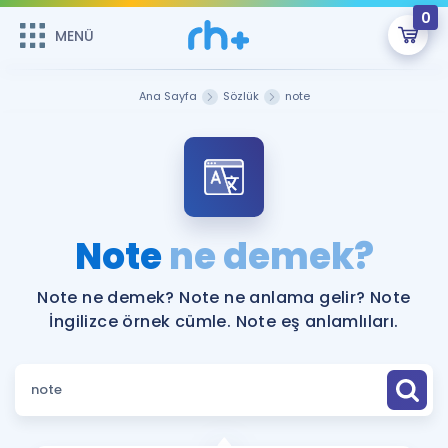
0
MENÜ
MENÜ
Üye Girişi
Ana Sayfa
Sözlük
note
Online Dersler
Sepetin Şu An Boş.
Çalışma Paketleri
Remzi Hoca ile seni sınava hazırlayacak onlarca eğitim seni
bekliyor!
Kitaplar ve Kaynaklar
GİRİŞ YAP
Note
ne demek?
Katılımcı Görüşleri
Şifremi Hatırlamıyorum
Note ne demek? Note ne anlama gelir? Note
İngilizce örnek cümle. Note eş anlamlıları.
ÜYE DEĞİLİM
Faydalı Araçlar
Ücretsiz Kaynaklar
Blog
İngilizce Gramer
Hakkımızda
Kariyer
Sözlük
Soru & Cevap
İletişim