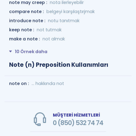
note may creep :
nota ilerleyebilir
compare note :
belgeyi karşılaştırjmak
introduce note :
notu tanıtmak
keep note :
not tutmak
make a note :
not almak
10 Örnek daha
Note (n) Preposition Kullanımları
note on :
... hakkında not
MÜŞTERİ HİZMETLERİ
0 (850) 532 74 74