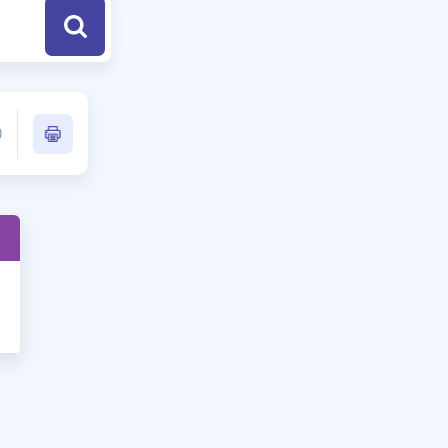
a Özel Fırsatlar
ınavlarla İlgili Haberler
er
 ve Konu Anlatımı