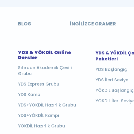
BLOG
İNGILIZCE GRAMER
YDS & YÖKDİL Online
YDS & YÖKDİL Ç
Dersler
Paketleri
Sıfırdan Akademik Çeviri
YDS Başlangıç
Grubu
YDS İleri Seviye
YDS Express Grubu
YÖKDİL Başlangıç
YDS Kampı
YÖKDİL İleri Seviy
YDS+YÖKDİL Hazırlık Grubu
YDS+YÖKDİL Kampı
YÖKDİL Hazırlık Grubu