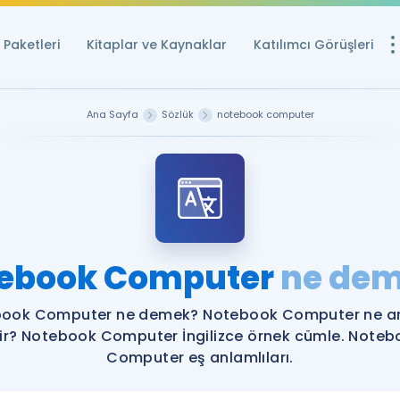
Paketleri
Kitaplar ve Kaynaklar
Katılımcı Görüşleri
Ücretsiz Kayna
Ana Sayfa
Sözlük
notebook computer
YDS ve YÖKDİL içi
Sözlük
İngilizce Sınavları
Puan Hesapla
ebook Computer
ne de
YDS ve YÖKDİL P
Remz
Rehberlik Aracı
ook Computer ne demek? Notebook Computer ne 
YDS ve YÖKDİL'e H
lir? Notebook Computer İngilizce örnek cümle. Noteb
Computer eş anlamlıları.
ÖSYM Sınav Ta
Tüm ÖSYM Sınavl