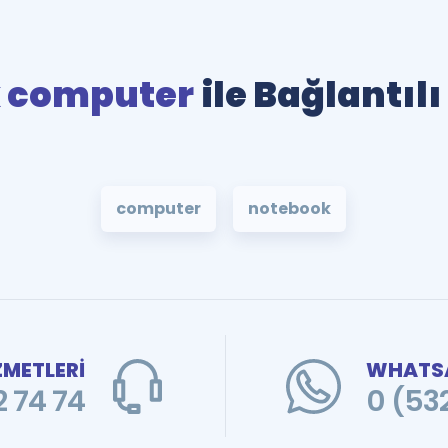
 computer
ile Bağlantıl
computer
notebook
ZMETLERİ
WHATSA
 74 74
0 (53