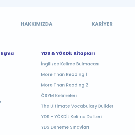
HAKKIMIZDA
KARIYER
alışma
YDS & YÖKDİL Kitapları
İngilizce Kelime Bulmacası
More Than Reading 1
More Than Reading 2
ÖSYM Kelimeleri
e
The Ultimate Vocabulary Builder
YDS - YÖKDİL Kelime Defteri
YDS Deneme Sınavları