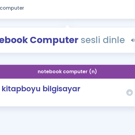
Kampanyalar
Eğitim ve Kitaplar
Blog
YDS - YÖKDİL Tüm S
ebook Computer
sesli dinle
İngilizce Gram
İngilizce Gramer
notebook computer (n)
kitapboyu bilgisayar