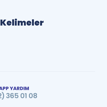
ı Kelimeler
PP YARDIM
2) 365 01 08