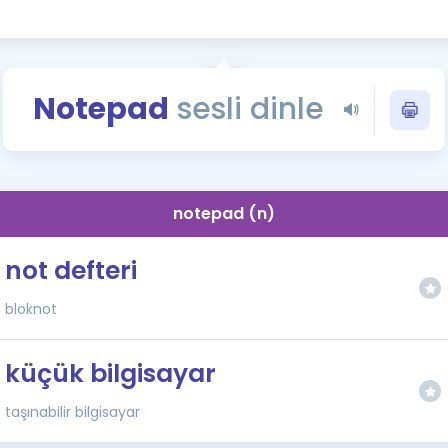
Kampanyalar
Eğitim ve Kitaplar
Blog
Notepad
sesli dinle
YDS - YÖKDİL Tüm S
İngilizce Gram
İngilizce Gramer
notepad (n)
not defteri
bloknot
küçük bilgisayar
taşınabilir bilgisayar