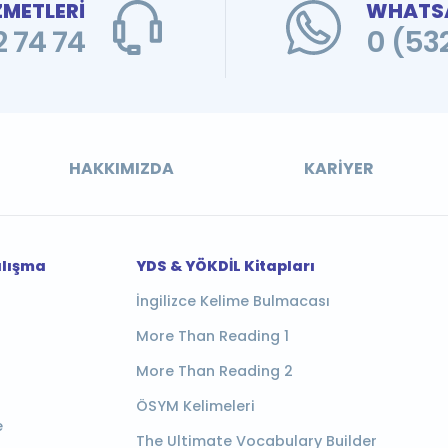
ZMETLERİ
WHATSA
 74 74
0 (53
HAKKIMIZDA
KARIYER
alışma
YDS & YÖKDİL Kitapları
İngilizce Kelime Bulmacası
More Than Reading 1
More Than Reading 2
ÖSYM Kelimeleri
e
The Ultimate Vocabulary Builder