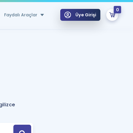
0
Faydalı Araçlar
Üye Girişi
klar
n Ücretsiz Kaynaklar
 için Özel Sözlük
Sepetin Şu An Boş.
ma
uan Hesaplama Aracı
i Hoca ile seni sınava hazırlayacak onlarca eğitim seni bekliyor!
Şifremi Hatırlamıyorum
GİRİŞ YAP
ilizce
azırlananlar için Öneriler
kvimi
ÜYE DEĞİLİM
arı Tek Takvimde