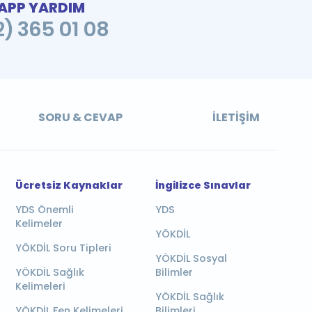
PP YARDIM
2) 365 01 08
SORU & CEVAP
İLETIŞIM
Ücretsiz Kaynaklar
İngilizce Sınavlar
YDS Önemli
YDS
Kelimeler
YÖKDİL
YÖKDİL Soru Tipleri
YÖKDİL Sosyal
YÖKDİL Sağlık
Bilimler
Kelimeleri
YÖKDİL Sağlık
YÖKDİL Fen Kelimeleri
Bilimleri