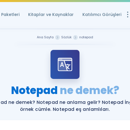
Paketleri
Kitaplar ve Kaynaklar
Katılımcı Görüşleri
Ücretsiz Kayna
Ana Sayfa
Sözlük
notepad
YDS ve YÖKDİL içi
Sözlük
İngilizce Sınavları
Puan Hesapla
Notepad
ne demek?
YDS ve YÖKDİL P
Remz
Rehberlik Aracı
ad ne demek? Notepad ne anlama gelir? Notepad İng
YDS ve YÖKDİL'e H
örnek cümle. Notepad eş anlamlıları.
ÖSYM Sınav Ta
Tüm ÖSYM Sınavl