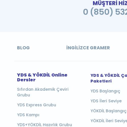
MÜŞTERİ Hİ
0 (850) 532
BLOG
İNGILIZCE GRAMER
YDS & YÖKDİL Online
YDS & YÖKDİL Ç
Dersler
Paketleri
Sıfırdan Akademik Çeviri
YDS Başlangıç
Grubu
YDS İleri Seviye
YDS Express Grubu
YÖKDİL Başlangıç
YDS Kampı
YÖKDİL İleri Seviy
YDS+YÖKDİL Hazırlık Grubu