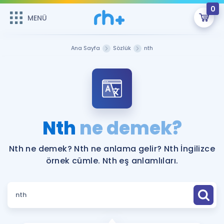
0
MENÜ
MENÜ
Üye Girişi
Ana Sayfa
Sözlük
nth
Online Dersler
Sepetin Şu An Boş.
Çalışma Paketleri
Remzi Hoca ile seni sınava hazırlayacak onlarca eğitim seni
bekliyor!
Kitaplar ve Kaynaklar
GİRİŞ YAP
Nth
ne demek?
Katılımcı Görüşleri
Şifremi Hatırlamıyorum
Nth ne demek? Nth ne anlama gelir? Nth İngilizce
örnek cümle. Nth eş anlamlıları.
ÜYE DEĞİLİM
Faydalı Araçlar
Ücretsiz Kaynaklar
Blog
İngilizce Gramer
Hakkımızda
Kariyer
Sözlük
Soru & Cevap
İletişim