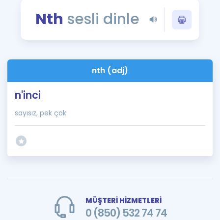
Puan Hesaplama
Nth
sesli dinle
Rehberlik Aracı
ÖSYM Sınav Takvimi
nth (adj)
Kampanyalar
n'inci
Blog
sayısız, pek çok
İngilizce Gramer
MÜŞTERİ HİZMETLERİ
0 (850) 532 74 74