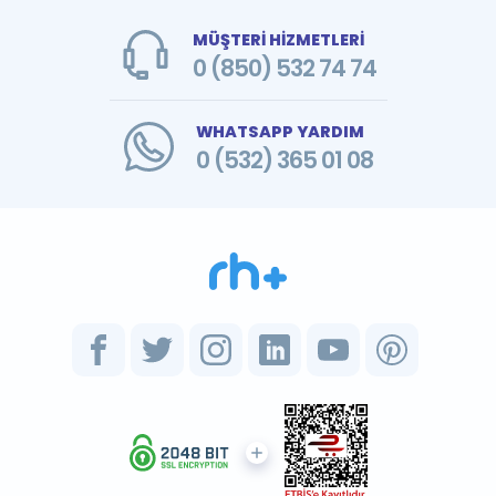
MÜŞTERİ HİZMETLERİ
0 (850) 532 74 74
WHATSAPP YARDIM
0 (532) 365 01 08