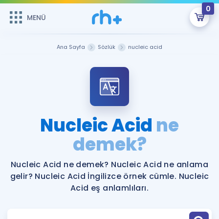
0
MENÜ
MENÜ
Üye Girişi
Ana Sayfa
Sözlük
nucleic acid
Online Dersler
Sepetin Şu An Boş.
Çalışma Paketleri
Remzi Hoca ile seni sınava hazırlayacak onlarca eğitim seni
bekliyor!
Kitaplar ve Kaynaklar
GİRİŞ YAP
Nucleic Acid
ne
Katılımcı Görüşleri
demek?
Şifremi Hatırlamıyorum
ÜYE DEĞİLİM
Faydalı Araçlar
Nucleic Acid ne demek? Nucleic Acid ne anlama
gelir? Nucleic Acid İngilizce örnek cümle. Nucleic
Ücretsiz Kaynaklar
Blog
İngilizce Gramer
Acid eş anlamlıları.
Hakkımızda
Kariyer
Sözlük
Soru & Cevap
İletişim