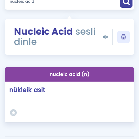
Puan Hesaplama
Rehberlik Aracı
Nucleic Acid
sesli
ÖSYM Sınav Takvimi
dinle
Kampanyalar
Blog
nucleic acid (n)
İngilizce Gramer
nükleik asit