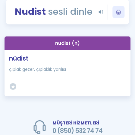
Puan Hesaplama
Nudist
sesli dinle
Rehberlik Aracı
ÖSYM Sınav Takvimi
nudist (n)
Kampanyalar
nüdist
Blog
çıplak gezer, çıplaklık yanlısı
İngilizce Gramer
MÜŞTERİ HİZMETLERİ
0 (850) 532 74 74