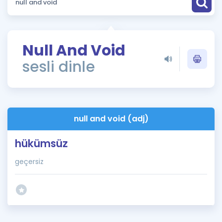
Puan Hesaplama
Rehberlik Aracı
Null And Void
ÖSYM Sınav Takvimi
sesli dinle
Kampanyalar
Blog
null and void (adj)
İngilizce Gramer
hükümsüz
geçersiz