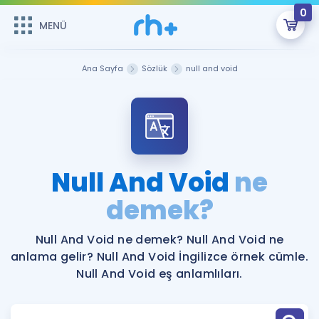
0
MENÜ
MENÜ
Üye Girişi
Ana Sayfa
Sözlük
null and void
Online Dersler
Sepetin Şu An Boş.
Çalışma Paketleri
Remzi Hoca ile seni sınava hazırlayacak onlarca eğitim seni
bekliyor!
Kitaplar ve Kaynaklar
GİRİŞ YAP
Null And Void
ne
Katılımcı Görüşleri
demek?
Şifremi Hatırlamıyorum
ÜYE DEĞİLİM
Faydalı Araçlar
Null And Void ne demek? Null And Void ne
anlama gelir? Null And Void İngilizce örnek cümle.
Ücretsiz Kaynaklar
Blog
İngilizce Gramer
Null And Void eş anlamlıları.
Hakkımızda
Kariyer
Sözlük
Soru & Cevap
İletişim