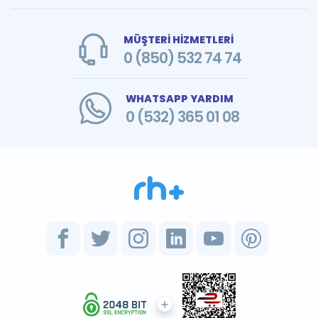
MÜŞTERİ HİZMETLERİ
0 (850) 532 74 74
WHATSAPP YARDIM
0 (532) 365 01 08