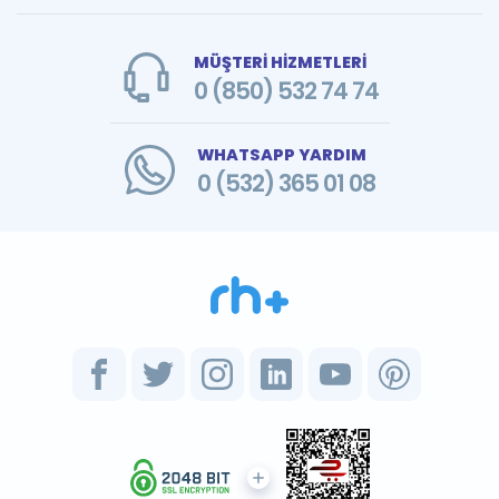
MÜŞTERİ HİZMETLERİ
0 (850) 532 74 74
WHATSAPP YARDIM
0 (532) 365 01 08