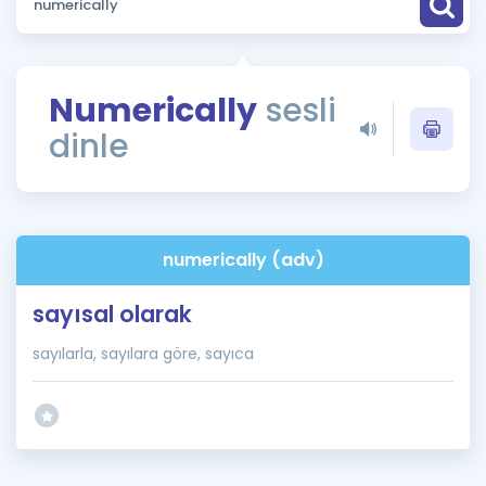
Puan Hesaplama
Rehberlik Aracı
Numerically
sesli
ÖSYM Sınav Takvimi
dinle
Kampanyalar
Blog
numerically (adv)
İngilizce Gramer
sayısal olarak
sayılarla, sayılara göre, sayıca