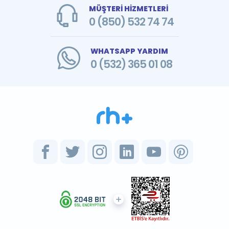
MÜŞTERİ HİZMETLERİ
0 (850) 532 74 74
WHATSAPP YARDIM
0 (532) 365 01 08