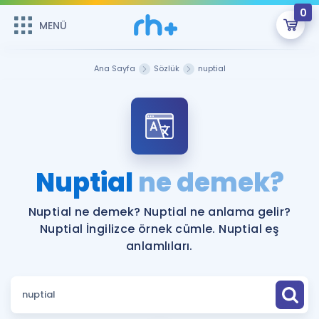
0
MENÜ
MENÜ
Üye Girişi
Ana Sayfa
Sözlük
nuptial
Online Dersler
Sepetin Şu An Boş.
Çalışma Paketleri
Remzi Hoca ile seni sınava hazırlayacak onlarca eğitim seni
bekliyor!
Kitaplar ve Kaynaklar
GİRİŞ YAP
Nuptial
ne demek?
Katılımcı Görüşleri
Şifremi Hatırlamıyorum
Nuptial ne demek? Nuptial ne anlama gelir?
Nuptial İngilizce örnek cümle. Nuptial eş
ÜYE DEĞİLİM
Faydalı Araçlar
anlamlıları.
Ücretsiz Kaynaklar
Blog
İngilizce Gramer
Hakkımızda
Kariyer
Sözlük
Soru & Cevap
İletişim