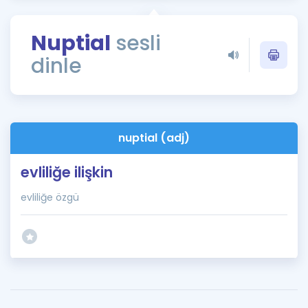
Puan Hesaplama
Nuptial
sesli
Rehberlik Aracı
dinle
ÖSYM Sınav Takvimi
Kampanyalar
Blog
nuptial (adj)
İngilizce Gramer
evliliğe ilişkin
evliliğe özgü