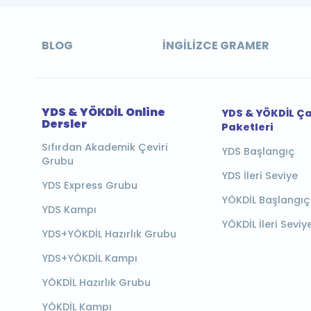
BLOG
İNGILIZCE GRAMER
YDS & YÖKDİL Online
YDS & YÖKDİL Ç
Dersler
Paketleri
Sıfırdan Akademik Çeviri
YDS Başlangıç
Grubu
YDS İleri Seviye
YDS Express Grubu
YÖKDİL Başlangıç
YDS Kampı
YÖKDİL İleri Seviy
YDS+YÖKDİL Hazırlık Grubu
YDS+YÖKDİL Kampı
YÖKDİL Hazırlık Grubu
YÖKDİL Kampı