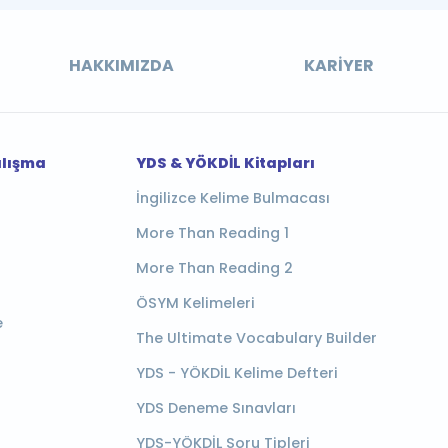
HAKKIMIZDA
KARIYER
alışma
YDS & YÖKDİL Kitapları
İngilizce Kelime Bulmacası
More Than Reading 1
More Than Reading 2
ÖSYM Kelimeleri
e
The Ultimate Vocabulary Builder
YDS - YÖKDİL Kelime Defteri
YDS Deneme Sınavları
YDS-YÖKDİL Soru Tipleri