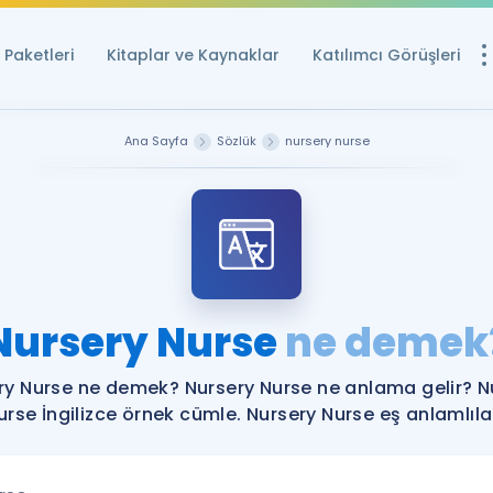
Paketleri
Kitaplar ve Kaynaklar
Katılımcı Görüşleri
Ücretsiz Kayna
Ana Sayfa
Sözlük
nursery nurse
YDS ve YÖKDİL içi
Sözlük
İngilizce Sınavları
Puan Hesapla
Nursery Nurse
ne demek
YDS ve YÖKDİL P
Remz
Rehberlik Aracı
ry Nurse ne demek? Nursery Nurse ne anlama gelir? N
YDS ve YÖKDİL'e H
urse İngilizce örnek cümle. Nursery Nurse eş anlamlılar
ÖSYM Sınav Ta
Tüm ÖSYM Sınavl