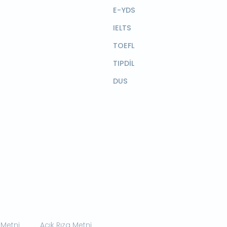
E-YDS
IELTS
TOEFL
TIPDİL
DUS
 Metni
Açık Rıza Metni