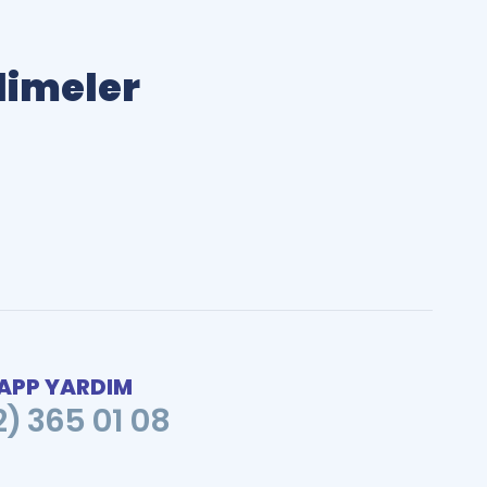
elimeler
PP YARDIM
2) 365 01 08