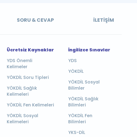
SORU & CEVAP
İLETIŞIM
Ücretsiz Kaynaklar
İngilizce Sınavlar
YDS Önemli
YDS
Kelimeler
YÖKDİL
YÖKDİL Soru Tipleri
YÖKDİL Sosyal
YÖKDİL Sağlık
Bilimler
Kelimeleri
YÖKDİL Sağlık
YÖKDİL Fen Kelimeleri
Bilimleri
YÖKDİL Sosyal
YÖKDİL Fen
Kelimeleri
Bilimleri
YKS-DİL