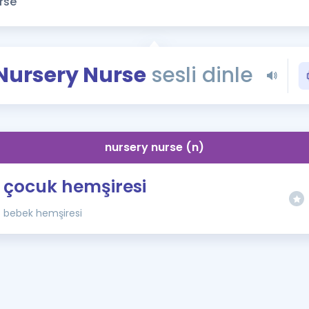
Kampanyalar
Eğitim ve Kitaplar
Blog
Nursery Nurse
sesli dinle
YDS - YÖKDİL Tüm S
İngilizce Gram
İngilizce Gramer
nursery nurse (n)
çocuk hemşiresi
bebek hemşiresi