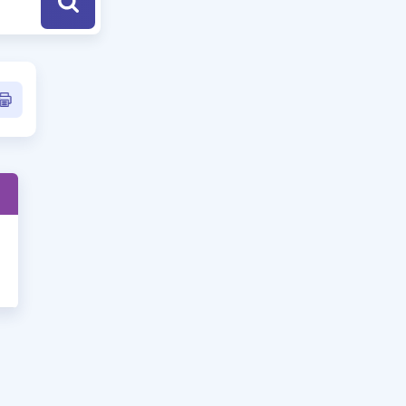
a Özel Fırsatlar
ınavlarla İlgili Haberler
er
 ve Konu Anlatımı