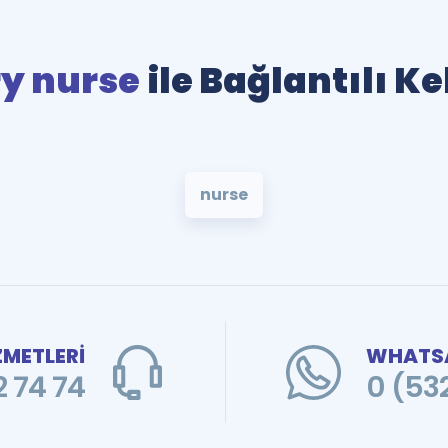
y nurse
ile Bağlantılı K
nurse
ZMETLERİ
WHATSA
 74 74
0 (53