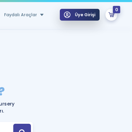
0
Faydalı Araçlar
Üye Girişi
klar
n Ücretsiz Kaynaklar
 için Özel Sözlük
Sepetin Şu An Boş.
ma
?
uan Hesaplama Aracı
i Hoca ile seni sınava hazırlayacak onlarca eğitim seni bekliyor!
Şifremi Hatırlamıyorum
GİRİŞ YAP
ursery
azırlananlar için Öneriler
ı.
kvimi
ÜYE DEĞİLİM
arı Tek Takvimde