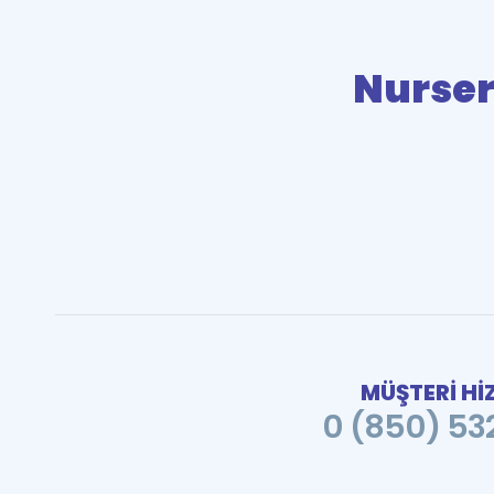
Nurser
MÜŞTERİ Hİ
0 (850) 532