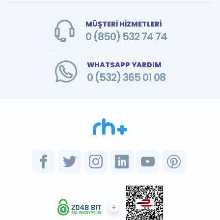
MÜŞTERİ HİZMETLERİ
0 (850) 532 74 74
WHATSAPP YARDIM
0 (532) 365 01 08