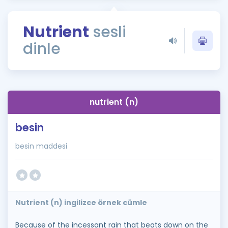
Puan Hesaplama
Nutrient
sesli
Rehberlik Aracı
dinle
ÖSYM Sınav Takvimi
Kampanyalar
Blog
nutrient (n)
İngilizce Gramer
besin
besin maddesi
Nutrient (n) ingilizce örnek cümle
Because of the incessant rain that beats down on the