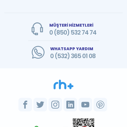
MÜŞTERİ HİZMETLERİ
0 (850) 532 74 74
WHATSAPP YARDIM
0 (532) 365 01 08