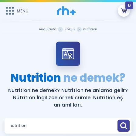
0
MENÜ
MENÜ
Üye Girişi
Ana Sayfa
Sözlük
nutrition
Online Dersler
Sepetin Şu An Boş.
Çalışma Paketleri
Remzi Hoca ile seni sınava hazırlayacak onlarca eğitim seni
bekliyor!
Kitaplar ve Kaynaklar
GİRİŞ YAP
Nutrition
ne demek?
Katılımcı Görüşleri
Şifremi Hatırlamıyorum
Nutrition ne demek? Nutrition ne anlama gelir?
Nutrition İngilizce örnek cümle. Nutrition eş
ÜYE DEĞİLİM
Faydalı Araçlar
anlamlıları.
Ücretsiz Kaynaklar
Blog
İngilizce Gramer
Hakkımızda
Kariyer
Sözlük
Soru & Cevap
İletişim