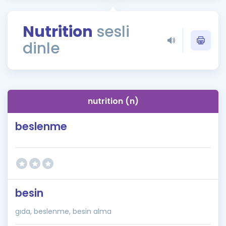
Puan Hesaplama
Nutrition
sesli
Rehberlik Aracı
dinle
ÖSYM Sınav Takvimi
Kampanyalar
Blog
nutrition (n)
İngilizce Gramer
beslenme
besin
gıda, beslenme, besin alma