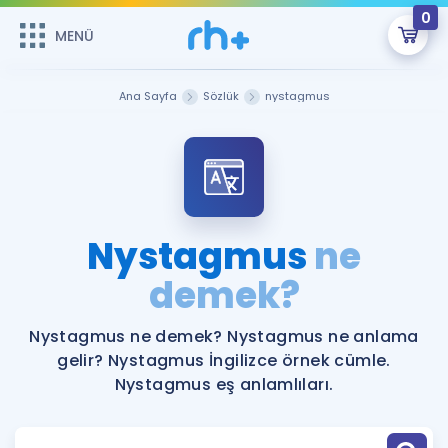
0
MENÜ
MENÜ
Üye Girişi
Ana Sayfa
Sözlük
nystagmus
Online Dersler
Sepetin Şu An Boş.
Çalışma Paketleri
Remzi Hoca ile seni sınava hazırlayacak onlarca eğitim seni
bekliyor!
Kitaplar ve Kaynaklar
GİRİŞ YAP
Nystagmus
ne
Katılımcı Görüşleri
demek?
Şifremi Hatırlamıyorum
ÜYE DEĞİLİM
Faydalı Araçlar
Nystagmus ne demek? Nystagmus ne anlama
gelir? Nystagmus İngilizce örnek cümle.
Ücretsiz Kaynaklar
Blog
İngilizce Gramer
Nystagmus eş anlamlıları.
Hakkımızda
Kariyer
Sözlük
Soru & Cevap
İletişim