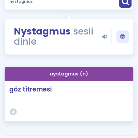
Puan Hesaplama
Rehberlik Aracı
Nystagmus
sesli
ÖSYM Sınav Takvimi
dinle
Kampanyalar
Blog
nystagmus (n)
İngilizce Gramer
göz titremesi