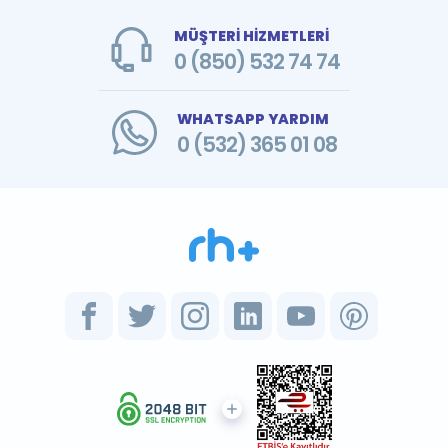
MÜŞTERİ HİZMETLERİ
0 (850) 532 74 74
WHATSAPP YARDIM
0 (532) 365 01 08