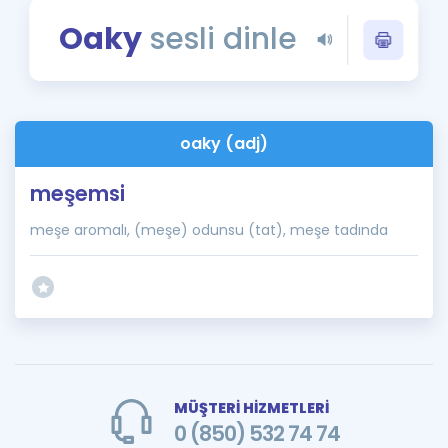
Puan Hesaplama
Oaky
sesli dinle
Rehberlik Aracı
ÖSYM Sınav Takvimi
oaky (adj)
Kampanyalar
meşemsi
Blog
meşe aromalı, (meşe) odunsu (tat), meşe tadında
İngilizce Gramer
MÜŞTERİ HİZMETLERİ
0 (850) 532 74 74