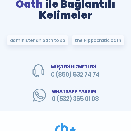
Oath
ile Bağlantılı
Kelimeler
administer an oath to sb
the Hippocratic oath
MÜŞTERİ HİZMETLERİ
0 (850) 532 74 74
WHATSAPP YARDIM
0 (532) 365 01 08