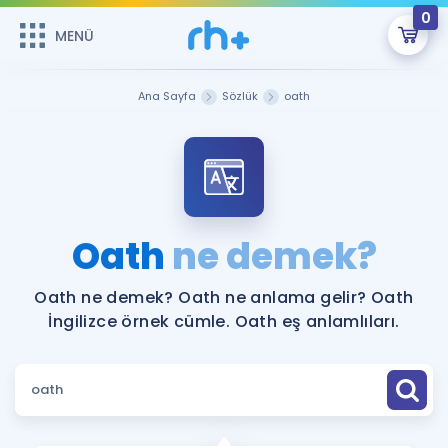
0
MENÜ
MENÜ
Üye Girişi
Ana Sayfa
Sözlük
oath
Online Dersler
Sepetin Şu An Boş.
Çalışma Paketleri
Remzi Hoca ile seni sınava hazırlayacak onlarca eğitim seni
bekliyor!
Kitaplar ve Kaynaklar
GİRİŞ YAP
Oath
ne demek?
Katılımcı Görüşleri
Şifremi Hatırlamıyorum
Oath ne demek? Oath ne anlama gelir? Oath
İngilizce örnek cümle. Oath eş anlamlıları.
ÜYE DEĞİLİM
Faydalı Araçlar
Ücretsiz Kaynaklar
Blog
İngilizce Gramer
Hakkımızda
Kariyer
Sözlük
Soru & Cevap
İletişim