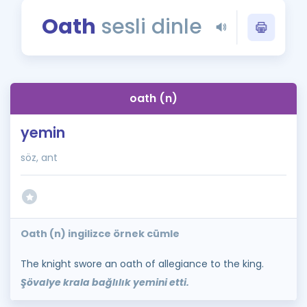
Puan Hesaplama
Oath
sesli dinle
Rehberlik Aracı
ÖSYM Sınav Takvimi
oath (n)
Kampanyalar
yemin
Blog
söz, ant
İngilizce Gramer
Oath (n) ingilizce örnek cümle
The knight swore an oath of allegiance to the king.
Şövalye krala bağlılık yemini etti.