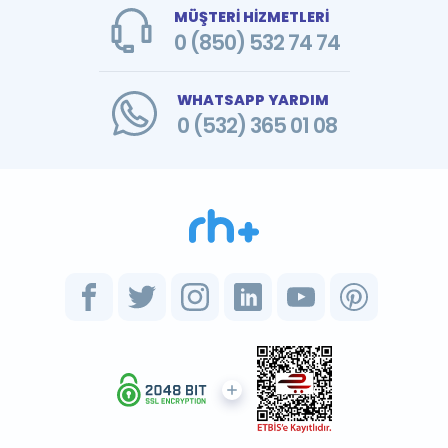
MÜŞTERİ HİZMETLERİ
0 (850) 532 74 74
WHATSAPP YARDIM
0 (532) 365 01 08