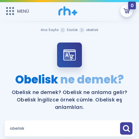
0
MENÜ
MENÜ
Üye Girişi
Ana Sayfa
Sözlük
obelisk
Online Dersler
Sepetin Şu An Boş.
Çalışma Paketleri
Remzi Hoca ile seni sınava hazırlayacak onlarca eğitim seni
bekliyor!
Kitaplar ve Kaynaklar
GİRİŞ YAP
Obelisk
ne demek?
Katılımcı Görüşleri
Şifremi Hatırlamıyorum
Obelisk ne demek? Obelisk ne anlama gelir?
Obelisk İngilizce örnek cümle. Obelisk eş
ÜYE DEĞİLİM
Faydalı Araçlar
anlamlıları.
Ücretsiz Kaynaklar
Blog
İngilizce Gramer
Hakkımızda
Kariyer
Sözlük
Soru & Cevap
İletişim