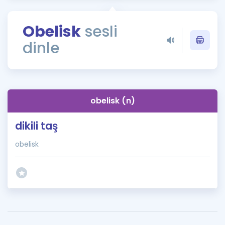
Puan Hesaplama
Obelisk
sesli
Rehberlik Aracı
dinle
ÖSYM Sınav Takvimi
Kampanyalar
Blog
obelisk (n)
İngilizce Gramer
dikili taş
obelisk