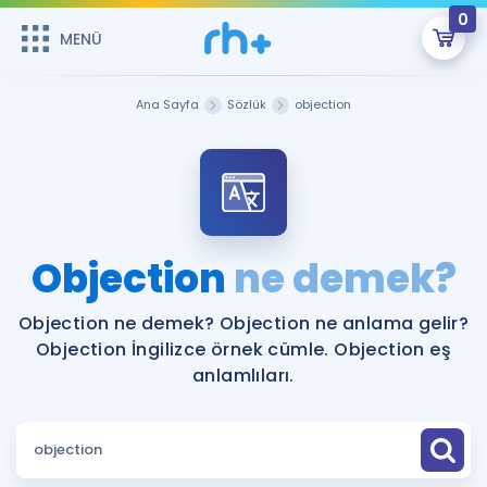
0
MENÜ
MENÜ
Üye Girişi
Ana Sayfa
Sözlük
objection
Online Dersler
Sepetin Şu An Boş.
Çalışma Paketleri
Remzi Hoca ile seni sınava hazırlayacak onlarca eğitim seni
bekliyor!
Kitaplar ve Kaynaklar
GİRİŞ YAP
Objection
ne demek?
Katılımcı Görüşleri
Şifremi Hatırlamıyorum
Objection ne demek? Objection ne anlama gelir?
Objection İngilizce örnek cümle. Objection eş
ÜYE DEĞİLİM
Faydalı Araçlar
anlamlıları.
Ücretsiz Kaynaklar
Blog
İngilizce Gramer
Hakkımızda
Kariyer
Sözlük
Soru & Cevap
İletişim