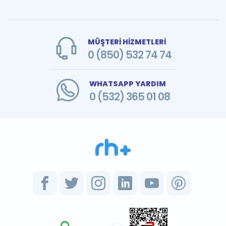
MÜŞTERİ HİZMETLERİ
0 (850) 532 74 74
WHATSAPP YARDIM
0 (532) 365 01 08