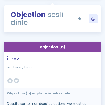
Puan Hesaplama
Objection
sesli
Rehberlik Aracı
dinle
ÖSYM Sınav Takvimi
Kampanyalar
Blog
objection (n)
İngilizce Gramer
itiraz
ret, karşı çıkma
Objection (n) ingilizce örnek cümle
Despite some members' objections, we must go