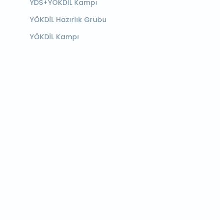
YDS+YÖKDİL Kampı
YÖKDİL Hazırlık Grubu
YÖKDİL Kampı