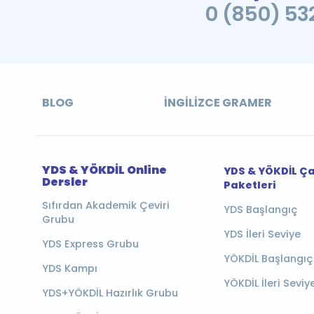
0 (850) 532
BLOG
İNGILIZCE GRAMER
YDS & YÖKDİL Online
YDS & YÖKDİL Ç
Dersler
Paketleri
Sıfırdan Akademik Çeviri
YDS Başlangıç
Grubu
YDS İleri Seviye
YDS Express Grubu
YÖKDİL Başlangıç
YDS Kampı
YÖKDİL İleri Seviy
YDS+YÖKDİL Hazırlık Grubu