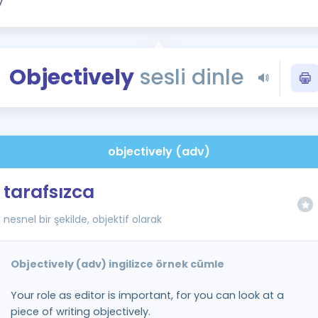
Kampanyalar
Eğitim ve Kitaplar
Blog
Objectively
sesli dinle
YDS - YÖKDİL Tüm S
İngilizce Gram
İngilizce Gramer
objectively (adv)
tarafsızca
nesnel bir şekilde, objektif olarak
Objectively (adv) ingilizce örnek cümle
Your role as editor is important, for you can look at a
piece of writing objectively.