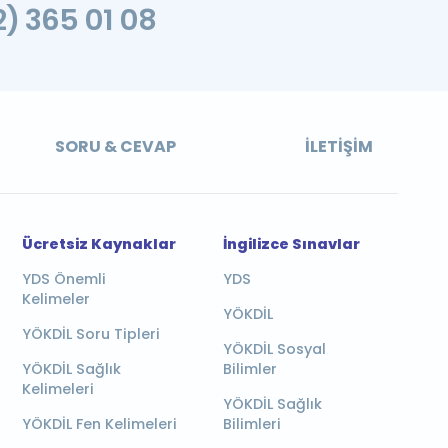
2) 365 01 08
SORU & CEVAP
İLETIŞIM
Ücretsiz Kaynaklar
İngilizce Sınavlar
YDS Önemli
YDS
Kelimeler
YÖKDİL
YÖKDİL Soru Tipleri
YÖKDİL Sosyal
YÖKDİL Sağlık
Bilimler
Kelimeleri
YÖKDİL Sağlık
YÖKDİL Fen Kelimeleri
Bilimleri