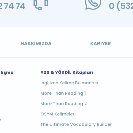
 74 74
0 (53
HAKKIMIZDA
KARIYER
alışma
YDS & YÖKDİL Kitapları
İngilizce Kelime Bulmacası
More Than Reading 1
More Than Reading 2
ÖSYM Kelimeleri
e
The Ultimate Vocabulary Builder