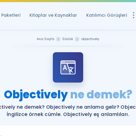
Paketleri
Kitaplar ve Kaynaklar
Katılımcı Görüşleri
Ücretsiz Kayna
Ana Sayfa
Sözlük
objectively
YDS ve YÖKDİL içi
Sözlük
İngilizce Sınavları
Puan Hesapla
Objectively
ne demek?
YDS ve YÖKDİL P
Remz
Rehberlik Aracı
tively ne demek? Objectively ne anlama gelir? Objec
YDS ve YÖKDİL'e H
İngilizce örnek cümle. Objectively eş anlamlıları.
ÖSYM Sınav Ta
Tüm ÖSYM Sınavl