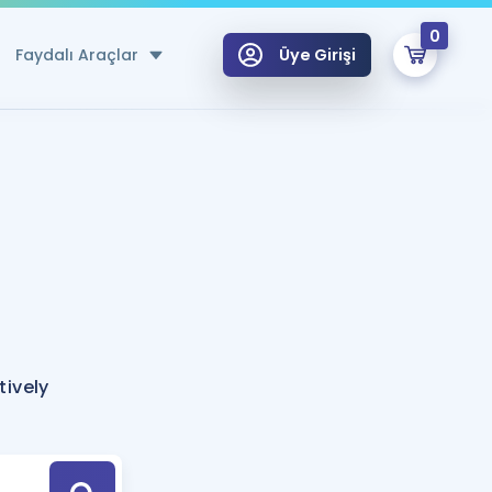
0
Faydalı Araçlar
Üye Girişi
klar
n Ücretsiz Kaynaklar
 için Özel Sözlük
Sepetin Şu An Boş.
ma
uan Hesaplama Aracı
i Hoca ile seni sınava hazırlayacak onlarca eğitim seni bekliyor!
Şifremi Hatırlamıyorum
GİRİŞ YAP
tively
azırlananlar için Öneriler
kvimi
ÜYE DEĞİLİM
arı Tek Takvimde