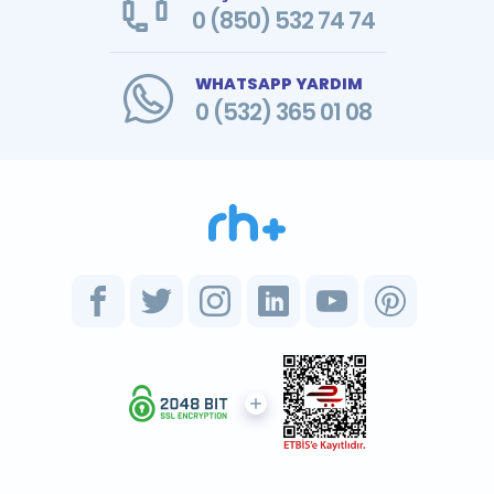
0 (850) 532 74 74
WHATSAPP YARDIM
0 (532) 365 01 08