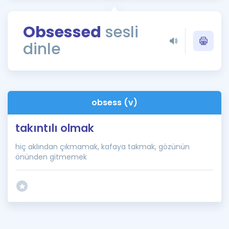
Puan Hesaplama
Obsessed
sesli
Rehberlik Aracı
dinle
ÖSYM Sınav Takvimi
Kampanyalar
Blog
obsess (v)
İngilizce Gramer
takıntılı olmak
hiç aklından çıkmamak, kafaya takmak, gözünün
önünden gitmemek