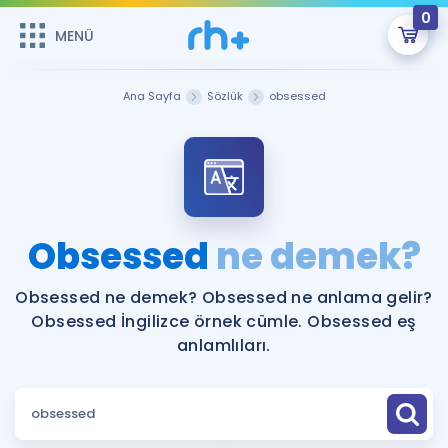
0
MENÜ
MENÜ
Üye Girişi
Ana Sayfa
Sözlük
obsessed
Online Dersler
Sepetin Şu An Boş.
Çalışma Paketleri
Remzi Hoca ile seni sınava hazırlayacak onlarca eğitim seni
bekliyor!
Kitaplar ve Kaynaklar
GİRİŞ YAP
Obsessed
ne demek?
Katılımcı Görüşleri
Şifremi Hatırlamıyorum
Obsessed ne demek? Obsessed ne anlama gelir?
Obsessed İngilizce örnek cümle. Obsessed eş
ÜYE DEĞİLİM
Faydalı Araçlar
anlamlıları.
Ücretsiz Kaynaklar
Blog
İngilizce Gramer
Hakkımızda
Kariyer
Sözlük
Soru & Cevap
İletişim