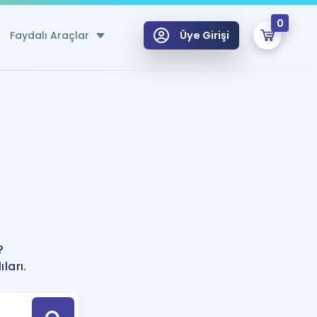
0
Faydalı Araçlar
Üye Girişi
klar
n Ücretsiz Kaynaklar
 için Özel Sözlük
Sepetin Şu An Boş.
ma
uan Hesaplama Aracı
i Hoca ile seni sınava hazırlayacak onlarca eğitim seni bekliyor!
Şifremi Hatırlamıyorum
GİRİŞ YAP
?
azırlananlar için Öneriler
ları.
kvimi
ÜYE DEĞİLİM
arı Tek Takvimde