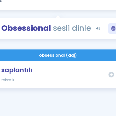
Kampanyalar
Eğitim ve Kitaplar
Blog
Obsessional
sesli dinle
YDS - YÖKDİL Tüm S
İngilizce Gram
İngilizce Gramer
obsessional (adj)
saplantılı
takıntılı