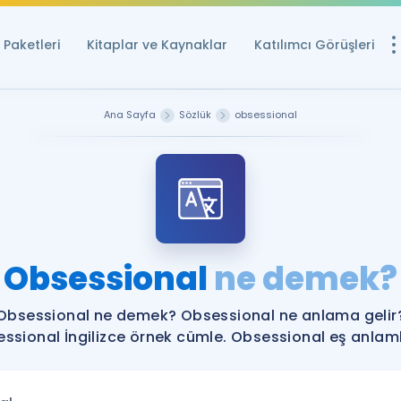
Paketleri
Kitaplar ve Kaynaklar
Katılımcı Görüşleri
Ücretsiz Kayna
Ana Sayfa
Sözlük
obsessional
YDS ve YÖKDİL içi
Sözlük
İngilizce Sınavları
Puan Hesapla
Obsessional
ne demek?
YDS ve YÖKDİL P
Remz
Rehberlik Aracı
Obsessional ne demek? Obsessional ne anlama gelir
YDS ve YÖKDİL'e H
ssional İngilizce örnek cümle. Obsessional eş anlamlı
ÖSYM Sınav Ta
Tüm ÖSYM Sınavl