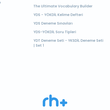
e
The Ultimate Vocabulary Builder
YDS - YÖKDİL Kelime Defteri
YDS Deneme Sınavları
YDS-YÖKDİL Soru Tipleri
YDT Deneme Seti - YKSDİL Deneme Seti
| Set 1