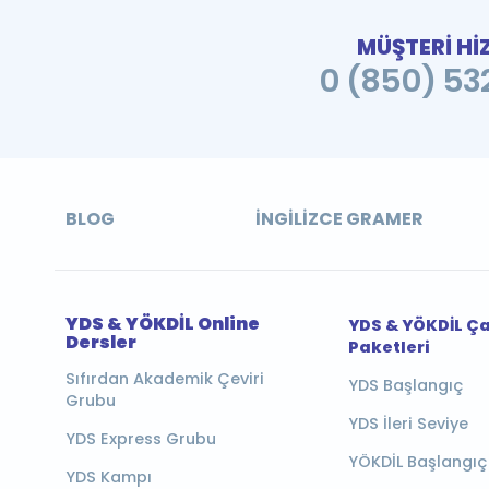
MÜŞTERİ Hİ
0 (850) 532
BLOG
İNGILIZCE GRAMER
YDS & YÖKDİL Online
YDS & YÖKDİL Ç
Dersler
Paketleri
Sıfırdan Akademik Çeviri
YDS Başlangıç
Grubu
YDS İleri Seviye
YDS Express Grubu
YÖKDİL Başlangıç
YDS Kampı