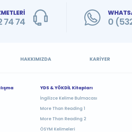
ZMETLERİ
WHATSA
 74 74
0 (53
HAKKIMIZDA
KARIYER
alışma
YDS & YÖKDİL Kitapları
İngilizce Kelime Bulmacası
More Than Reading 1
More Than Reading 2
ÖSYM Kelimeleri