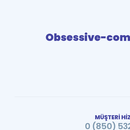
Obsessive-comp
MÜŞTERİ Hİ
0 (850) 532