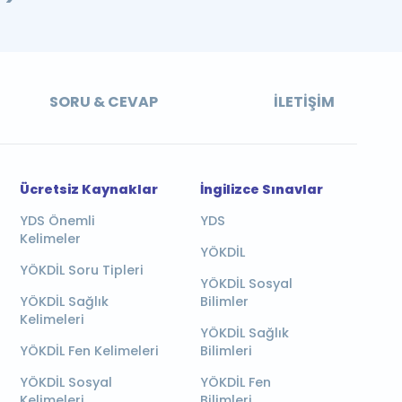
SORU & CEVAP
İLETIŞIM
Ücretsiz Kaynaklar
İngilizce Sınavlar
YDS Önemli
YDS
Kelimeler
YÖKDİL
YÖKDİL Soru Tipleri
YÖKDİL Sosyal
YÖKDİL Sağlık
Bilimler
Kelimeleri
YÖKDİL Sağlık
YÖKDİL Fen Kelimeleri
Bilimleri
YÖKDİL Sosyal
YÖKDİL Fen
Kelimeleri
Bilimleri