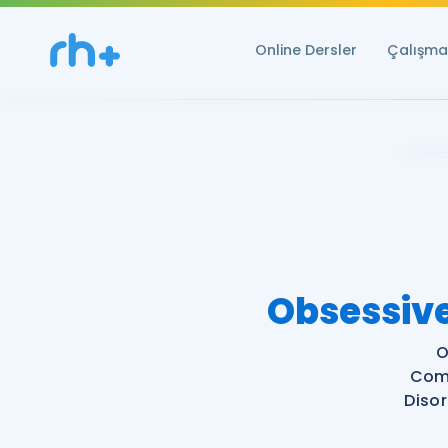
Online Dersler
Çalışma 
Obsessiv
O
Comp
Diso