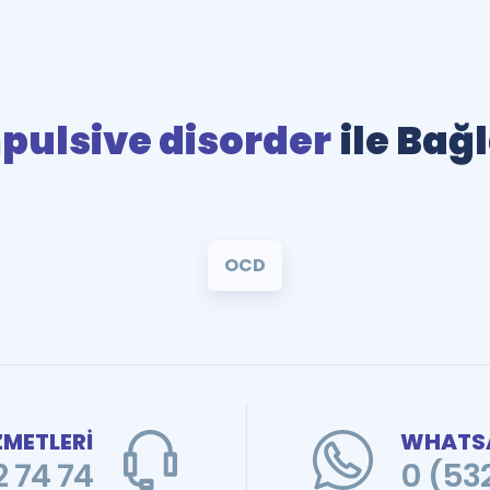
ulsive disorder
ile Bağ
OCD
ZMETLERİ
WHATSA
 74 74
0 (53