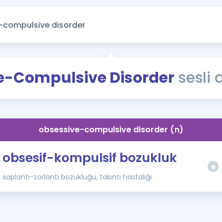
Kampanyalar
Eğitim ve Kitaplar
Blog
YDS - YÖKDİL Tüm S
e-Compulsive Disorder
sesli 
İngilizce Gram
İngilizce Gramer
obsessive-compulsive disorder (n)
obsesif-kompulsif bozukluk
saplantı-zorlantı bozukluğu, takıntı hastalığı