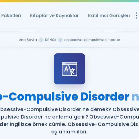
Paketleri
Kitaplar ve Kaynaklar
Katılımcı Görüşleri
Ücretsiz Kayna
Ana Sayfa
Sözlük
obsessive-compulsive disorder
YDS ve YÖKDİL içi
Sözlük
İngilizce Sınavları
Puan Hesapla
e-Compulsive Disorder
n
YDS ve YÖKDİL P
Remz
Rehberlik Aracı
bsessive-Compulsive Disorder ne demek? Obsessiv
YDS ve YÖKDİL'e H
ulsive Disorder ne anlama gelir? Obsessive-Compu
rder İngilizce örnek cümle. Obsessive-Compulsive Dis
ÖSYM Sınav Ta
eş anlamlıları.
Tüm ÖSYM Sınavl