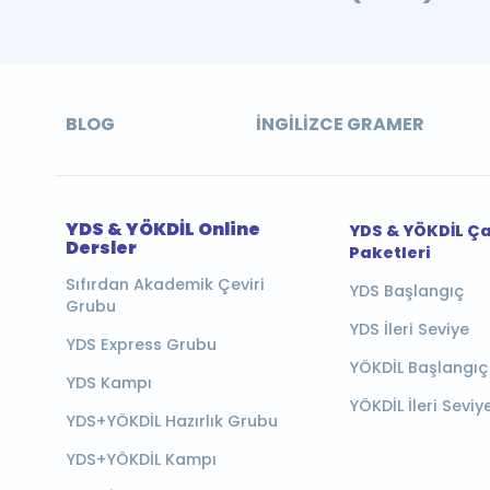
BLOG
İNGILIZCE GRAMER
YDS & YÖKDİL Online
YDS & YÖKDİL Ç
Dersler
Paketleri
Sıfırdan Akademik Çeviri
YDS Başlangıç
Grubu
YDS İleri Seviye
YDS Express Grubu
YÖKDİL Başlangıç
YDS Kampı
YÖKDİL İleri Seviy
YDS+YÖKDİL Hazırlık Grubu
YDS+YÖKDİL Kampı