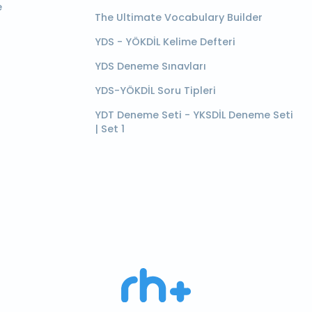
e
The Ultimate Vocabulary Builder
YDS - YÖKDİL Kelime Defteri
YDS Deneme Sınavları
YDS-YÖKDİL Soru Tipleri
YDT Deneme Seti - YKSDİL Deneme Seti
| Set 1