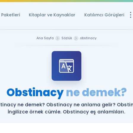
Paketleri
Kitaplar ve Kaynaklar
Katılımcı Görüşleri
Ücretsiz Kayna
Ana Sayfa
Sözlük
obstinacy
YDS ve YÖKDİL içi
Sözlük
İngilizce Sınavları
Puan Hesapla
Obstinacy
ne demek?
YDS ve YÖKDİL P
Remz
Rehberlik Aracı
tinacy ne demek? Obstinacy ne anlama gelir? Obsti
YDS ve YÖKDİL'e H
İngilizce örnek cümle. Obstinacy eş anlamlıları.
ÖSYM Sınav Ta
Tüm ÖSYM Sınavl