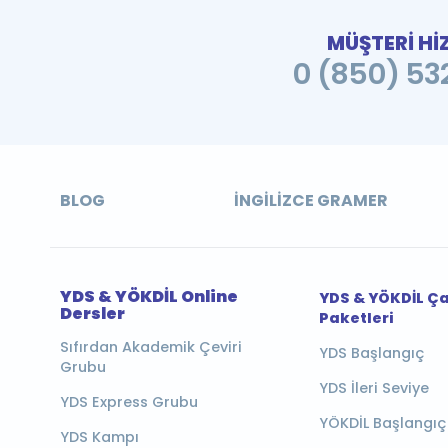
MÜŞTERİ Hİ
0 (850) 532
BLOG
İNGILIZCE GRAMER
YDS & YÖKDİL Online
YDS & YÖKDİL Ç
Dersler
Paketleri
Sıfırdan Akademik Çeviri
YDS Başlangıç
Grubu
YDS İleri Seviye
YDS Express Grubu
YÖKDİL Başlangıç
YDS Kampı