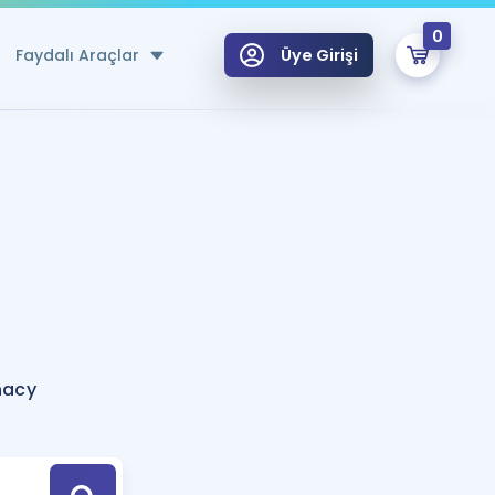
0
Faydalı Araçlar
Üye Girişi
klar
n Ücretsiz Kaynaklar
 için Özel Sözlük
Sepetin Şu An Boş.
ma
uan Hesaplama Aracı
i Hoca ile seni sınava hazırlayacak onlarca eğitim seni bekliyor!
Şifremi Hatırlamıyorum
GİRİŞ YAP
nacy
azırlananlar için Öneriler
kvimi
ÜYE DEĞİLİM
arı Tek Takvimde