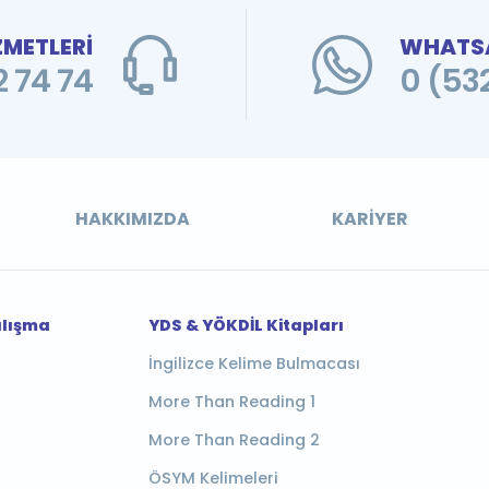
ZMETLERİ
WHATSA
 74 74
0 (53
HAKKIMIZDA
KARIYER
alışma
YDS & YÖKDİL Kitapları
İngilizce Kelime Bulmacası
More Than Reading 1
More Than Reading 2
ÖSYM Kelimeleri