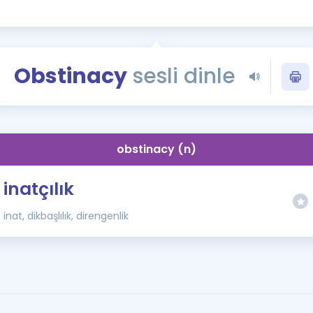
Kampanyalar
Eğitim ve Kitaplar
Blog
Obstinacy
sesli dinle
YDS - YÖKDİL Tüm S
İngilizce Gram
İngilizce Gramer
obstinacy (n)
inatçılık
inat, dikbaşlılık, direngenlik