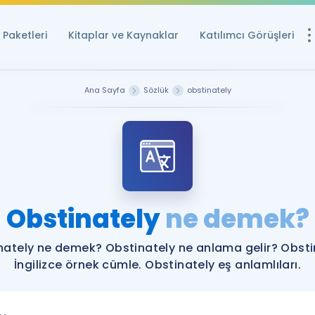
Paketleri
Kitaplar ve Kaynaklar
Katılımcı Görüşleri
Ücretsiz Kayna
Ana Sayfa
Sözlük
obstinately
YDS ve YÖKDİL içi
Sözlük
İngilizce Sınavları
Puan Hesapla
Obstinately
ne demek?
YDS ve YÖKDİL P
Remz
Rehberlik Aracı
nately ne demek? Obstinately ne anlama gelir? Obsti
YDS ve YÖKDİL'e H
İngilizce örnek cümle. Obstinately eş anlamlıları.
ÖSYM Sınav Ta
Tüm ÖSYM Sınavl