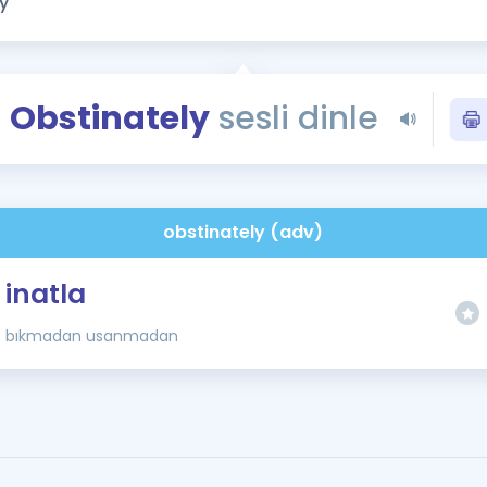
Kampanyalar
Eğitim ve Kitaplar
Blog
Obstinately
sesli dinle
YDS - YÖKDİL Tüm S
İngilizce Gram
İngilizce Gramer
obstinately (adv)
inatla
bıkmadan usanmadan