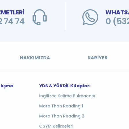
ZMETLERİ
WHATSA
 74 74
0 (53
HAKKIMIZDA
KARIYER
alışma
YDS & YÖKDİL Kitapları
İngilizce Kelime Bulmacası
More Than Reading 1
More Than Reading 2
ÖSYM Kelimeleri