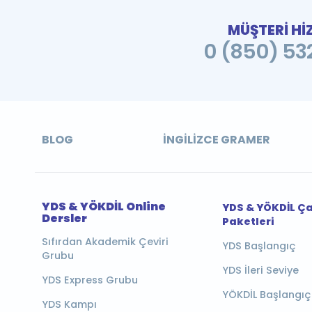
MÜŞTERİ Hİ
0 (850) 532
BLOG
İNGILIZCE GRAMER
YDS & YÖKDİL Online
YDS & YÖKDİL Ç
Dersler
Paketleri
Sıfırdan Akademik Çeviri
YDS Başlangıç
Grubu
YDS İleri Seviye
YDS Express Grubu
YÖKDİL Başlangıç
YDS Kampı