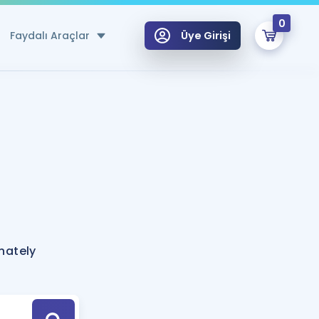
0
Faydalı Araçlar
Üye Girişi
klar
n Ücretsiz Kaynaklar
 için Özel Sözlük
Sepetin Şu An Boş.
ma
uan Hesaplama Aracı
i Hoca ile seni sınava hazırlayacak onlarca eğitim seni bekliyor!
Şifremi Hatırlamıyorum
GİRİŞ YAP
nately
azırlananlar için Öneriler
kvimi
ÜYE DEĞİLİM
arı Tek Takvimde