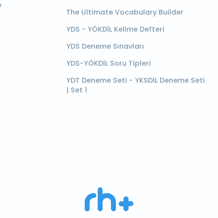
e
The Ultimate Vocabulary Builder
YDS - YÖKDİL Kelime Defteri
YDS Deneme Sınavları
YDS-YÖKDİL Soru Tipleri
YDT Deneme Seti - YKSDİL Deneme Seti
| Set 1