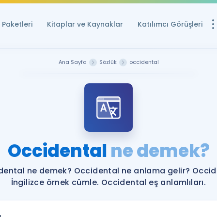
Paketleri
Kitaplar ve Kaynaklar
Katılımcı Görüşleri
Ücretsiz Kayna
Ana Sayfa
Sözlük
occidental
YDS ve YÖKDİL içi
Sözlük
İngilizce Sınavları
Puan Hesapla
Occidental
ne demek?
YDS ve YÖKDİL P
Remz
Rehberlik Aracı
dental ne demek? Occidental ne anlama gelir? Occid
YDS ve YÖKDİL'e H
İngilizce örnek cümle. Occidental eş anlamlıları.
ÖSYM Sınav Ta
Tüm ÖSYM Sınavl