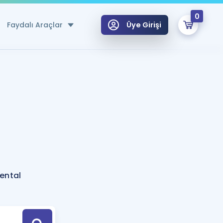
0
Faydalı Araçlar
Üye Girişi
klar
n Ücretsiz Kaynaklar
 için Özel Sözlük
Sepetin Şu An Boş.
ma
uan Hesaplama Aracı
i Hoca ile seni sınava hazırlayacak onlarca eğitim seni bekliyor!
Şifremi Hatırlamıyorum
GİRİŞ YAP
ental
azırlananlar için Öneriler
kvimi
ÜYE DEĞİLİM
arı Tek Takvimde