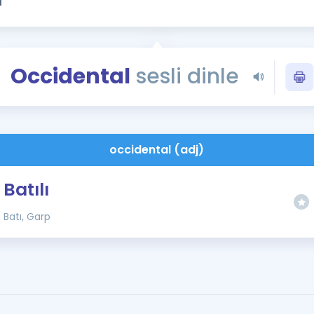
Kampanyalar
Eğitim ve Kitaplar
Blog
Occidental
sesli dinle
YDS - YÖKDİL Tüm S
İngilizce Gram
İngilizce Gramer
occidental (adj)
Batılı
Batı, Garp