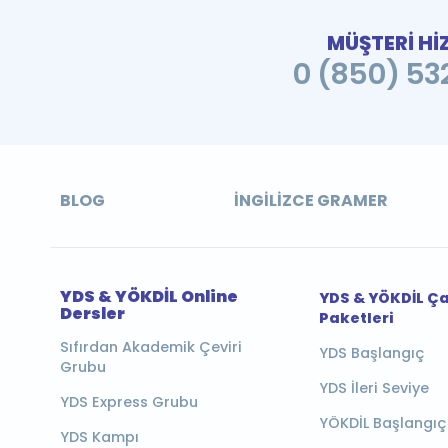
MÜŞTERİ Hİ
0 (850) 532
BLOG
İNGILIZCE GRAMER
YDS & YÖKDİL Online
YDS & YÖKDİL Ç
Dersler
Paketleri
Sıfırdan Akademik Çeviri
YDS Başlangıç
Grubu
YDS İleri Seviye
YDS Express Grubu
YÖKDİL Başlangıç
YDS Kampı