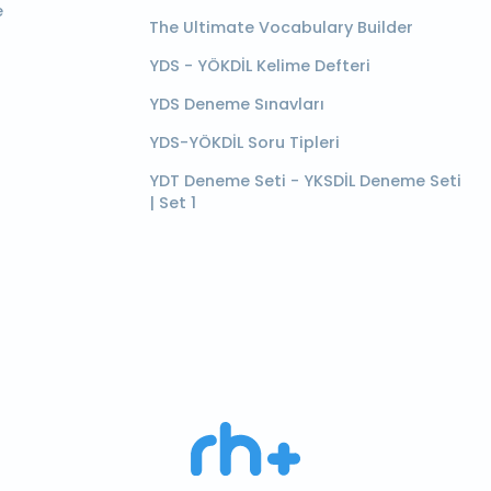
e
The Ultimate Vocabulary Builder
YDS - YÖKDİL Kelime Defteri
YDS Deneme Sınavları
YDS-YÖKDİL Soru Tipleri
YDT Deneme Seti - YKSDİL Deneme Seti
| Set 1