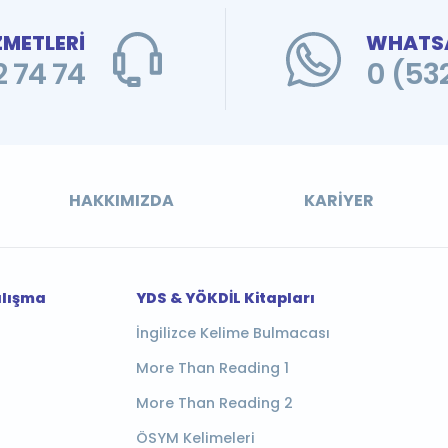
ZMETLERİ
WHATSA
 74 74
0 (53
HAKKIMIZDA
KARIYER
alışma
YDS & YÖKDİL Kitapları
İngilizce Kelime Bulmacası
More Than Reading 1
More Than Reading 2
ÖSYM Kelimeleri