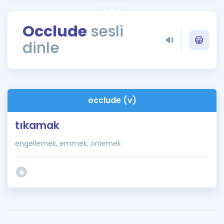
Puan Hesaplama
Occlude
sesli
Rehberlik Aracı
dinle
ÖSYM Sınav Takvimi
Kampanyalar
Blog
occlude (v)
İngilizce Gramer
tıkamak
engellemek, emmek, önlemek