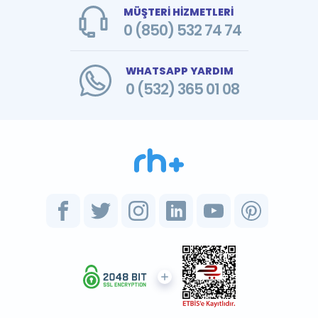
MÜŞTERİ HİZMETLERİ
0 (850) 532 74 74
WHATSAPP YARDIM
0 (532) 365 01 08