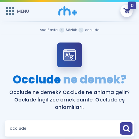
0
MENÜ
MENÜ
Üye Girişi
Ana Sayfa
Sözlük
occlude
Online Dersler
Sepetin Şu An Boş.
Çalışma Paketleri
Remzi Hoca ile seni sınava hazırlayacak onlarca eğitim seni
bekliyor!
Kitaplar ve Kaynaklar
GİRİŞ YAP
Occlude
ne demek?
Katılımcı Görüşleri
Şifremi Hatırlamıyorum
Occlude ne demek? Occlude ne anlama gelir?
Occlude İngilizce örnek cümle. Occlude eş
ÜYE DEĞİLİM
Faydalı Araçlar
anlamlıları.
Ücretsiz Kaynaklar
Blog
İngilizce Gramer
Hakkımızda
Kariyer
Sözlük
Soru & Cevap
İletişim