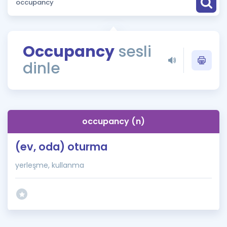
Puan Hesaplama
Rehberlik Aracı
Occupancy
sesli
ÖSYM Sınav Takvimi
dinle
Kampanyalar
Blog
occupancy (n)
İngilizce Gramer
(ev, oda) oturma
yerleşme, kullanma