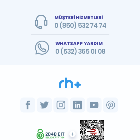
MÜŞTERİ HİZMETLERİ
0 (850) 532 74 74
WHATSAPP YARDIM
0 (532) 365 01 08