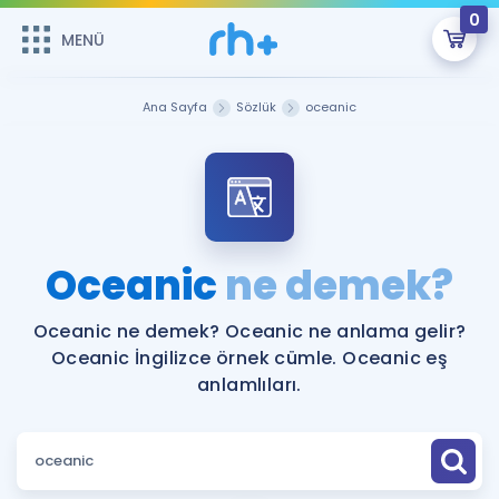
0
MENÜ
MENÜ
Üye Girişi
Ana Sayfa
Sözlük
oceanic
Online Dersler
Sepetin Şu An Boş.
Çalışma Paketleri
Remzi Hoca ile seni sınava hazırlayacak onlarca eğitim seni
bekliyor!
Kitaplar ve Kaynaklar
GİRİŞ YAP
Oceanic
ne demek?
Katılımcı Görüşleri
Şifremi Hatırlamıyorum
Oceanic ne demek? Oceanic ne anlama gelir?
Oceanic İngilizce örnek cümle. Oceanic eş
ÜYE DEĞİLİM
Faydalı Araçlar
anlamlıları.
Ücretsiz Kaynaklar
Blog
İngilizce Gramer
Hakkımızda
Kariyer
Sözlük
Soru & Cevap
İletişim