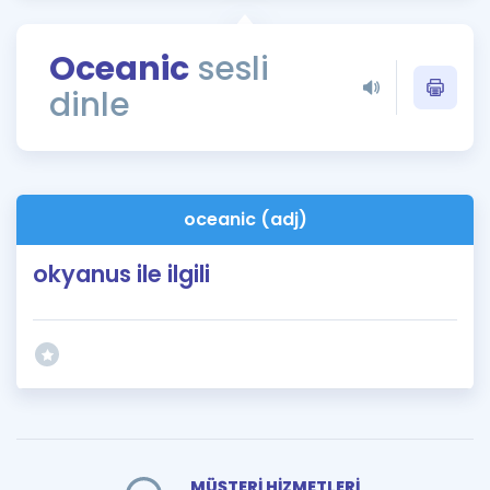
Puan Hesaplama
Oceanic
sesli
Rehberlik Aracı
dinle
ÖSYM Sınav Takvimi
Kampanyalar
Blog
oceanic (adj)
İngilizce Gramer
okyanus ile ilgili
MÜŞTERİ HİZMETLERİ