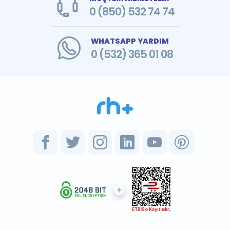
0 (850) 532 74 74
WHATSAPP YARDIM
0 (532) 365 01 08