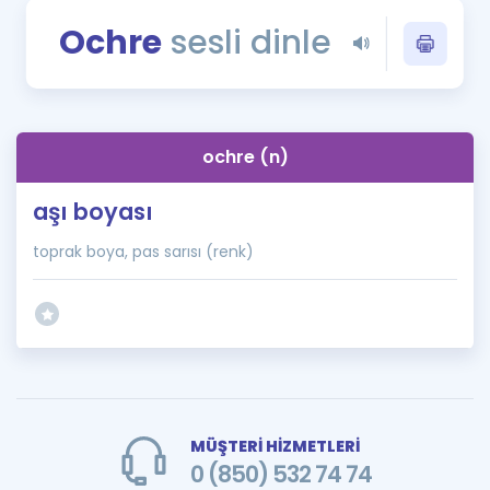
Puan Hesaplama
Ochre
sesli dinle
Rehberlik Aracı
ÖSYM Sınav Takvimi
ochre (n)
Kampanyalar
aşı boyası
Blog
toprak boya, pas sarısı (renk)
İngilizce Gramer
MÜŞTERİ HİZMETLERİ
0 (850) 532 74 74