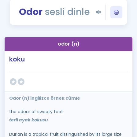
Puan Hesaplama
Odor
sesli dinle
Rehberlik Aracı
ÖSYM Sınav Takvimi
odor (n)
Kampanyalar
koku
Blog
İngilizce Gramer
Odor (n) ingilizce örnek cümle
the odour of sweaty feet
terli ayak kokusu
Durian is a tropical fruit distinguished by its large size